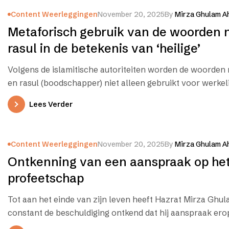
Content Weerleggingen
November 20, 2025
By
Mirza Ghulam A
Metaforisch gebruik van de woorden 
rasul in de betekenis van ‘heilige’
Volgens de islamitische autoriteiten worden de woorden 
en rasul (boodschapper) niet alleen gebruikt voor werkeli
zoals gedefinieerd in de islamitische terminologie,…
Lees Verder
Content Weerleggingen
November 20, 2025
By
Mirza Ghulam A
Ontkenning van een aanspraak op he
profeetschap
Tot aan het einde van zijn leven heeft Hazrat Mirza Gh
constant de beschuldiging ontkend dat hij aanspraak er