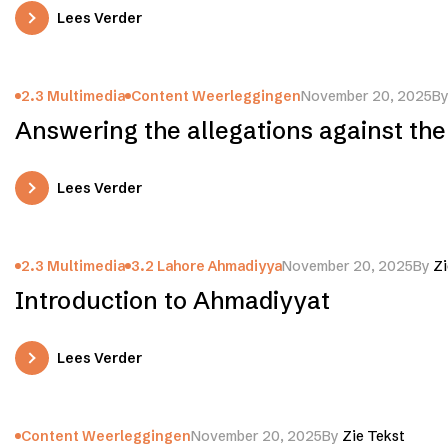
Lees Verder
2.3 Multimedia
Content Weerleggingen
November 20, 2025
B
Answering the allegations against th
Lees Verder
2.3 Multimedia
3.2 Lahore Ahmadiyya
November 20, 2025
By
Zi
Introduction to Ahmadiyyat
Lees Verder
Content Weerleggingen
November 20, 2025
By
Zie Tekst