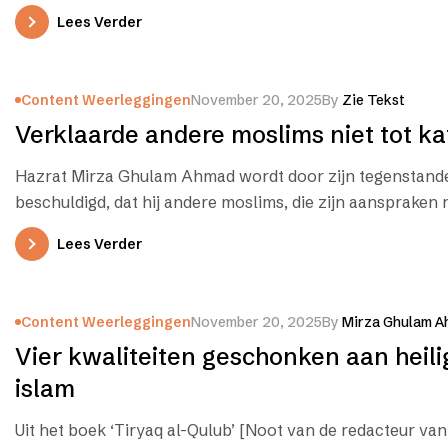
website gekopieerd.…
Lees Verder
Content Weerleggingen
November 20, 2025
By
Zie Tekst
Verklaarde andere moslims niet tot kaf
Hazrat Mirza Ghulam Ahmad wordt door zijn tegenstand
beschuldigd, dat hij andere moslims, die zijn aanspraken 
tot kāfir (ongelovige,…
Lees Verder
Content Weerleggingen
November 20, 2025
By
Mirza Ghulam A
Vier kwaliteiten geschonken aan heili
islam
Uit het boek ‘Tiryaq al-Qulub’ [Noot van de redacteur van