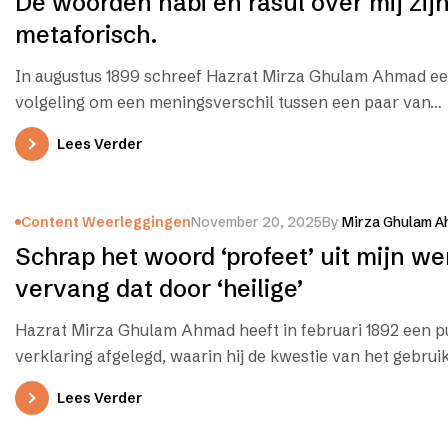
De woorden nabi en rasul over mij zijn
metaforisch.
In augustus 1899 schreef Hazrat Mirza Ghulam Ahmad ee
volgeling om een meningsverschil tussen een paar van…
Lees Verder
Content Weerleggingen
November 20, 2025
By
Mirza Ghulam A
Schrap het woord ‘profeet’ uit mijn w
vervang dat door ‘heilige’
Hazrat Mirza Ghulam Ahmad heeft in februari 1892 een p
verklaring afgelegd, waarin hij de kwestie van het gebrui
Lees Verder