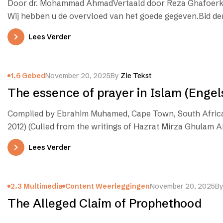
Door dr. Mohammad AhmadVertaald door Reza Ghafoerkh
Wij hebben u de overvloed van het goede gegeven.Bid de
Lees Verder
1.6 Gebed
November 20, 2025
By
Zie Tekst
The essence of prayer in Islam (Engel
Compiled by Ebrahim Muhamed, Cape Town, South Afric
2012) (Culled from the writings of Hazrat Mirza Ghulam 
Lees Verder
2.3 Multimedia
Content Weerleggingen
November 20, 2025
B
The Alleged Claim of Prophethood