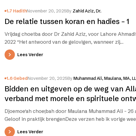
1.7 Hadith
November 20, 2025
By
Zahid Aziz, Dr.
De relatie tussen koran en hadies – 1
Vrijdag choetba door Dr Zahid Aziz, voor Lahore Ahmadiy
2022 “Het antwoord van de gelovigen, wanneer zij…
Lees Verder
1.6 Gebed
November 20, 2025
By
Muhammad Ali, Maulana, MA, L
Bidden en uitgeven op de weg van Al
verband met morele en spirituele ont
Djoemoe‘ah choeṭbah door Maulana Muhammad Ali – 26 
Geloof in praktijk brengenDeze verzen heb ik vorige wee
Lees Verder