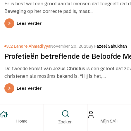
Er is best wel een groot aantal mensen dat toegeeft dat
Beweging op het correcte pad is, maar…
Lees Verder
3.2 Lahore Ahmadiyya
November 20, 2025
By
Fazeel Sahukhan
Profetieën betreffende de Beloofde M
De tweede komst van Jezus Christus is een geloof dat zow
christenen als moslims bekend is. “Hij is het,…
Lees Verder
1.3 Interreligieus Omgang
2.3 Multimedia
November 19, 2025
More alike than different – Islam and C
Home
Mijn SAii
Zoeken
door Fazeel Sahukhan