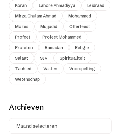
Koran
Lahore Ahmadiyya
Leidraad
Mirza Ghulam Ahmad
Mohammed
Mozes
Mujjadid
Offerfeest
Profeet
Profeet Mohammed
Profeten
Ramadan
Religie
Salaat
SIV
Spiritualiteit
Tauhied
Vasten
Voorspelling
Wetenschap
Archieven