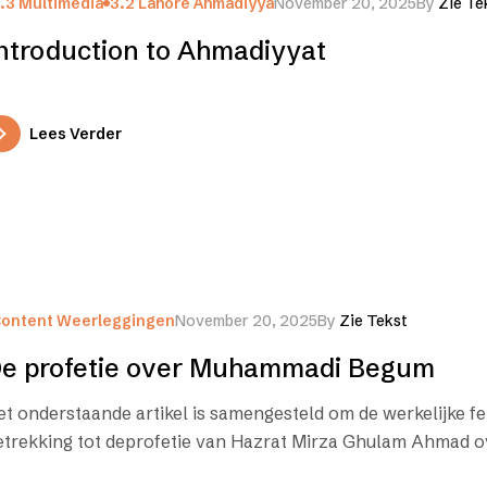
.3 Multimedia
3.2 Lahore Ahmadiyya
November 20, 2025
By
Zie Te
ntroduction to Ahmadiyyat
Lees Verder
ontent Weerleggingen
November 20, 2025
By
Zie Tekst
e profetie over Muhammadi Begum
et onderstaande artikel is samengesteld om de werkelijke fe
etrekking tot deprofetie van Hazrat Mirza Ghulam Ahmad o