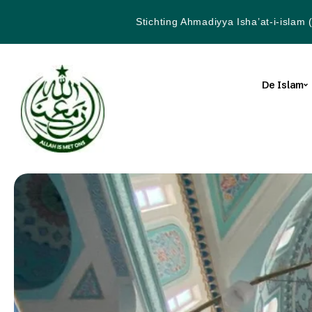
Stichting Ahmadiyya Isha’at-i-islam 
De Islam