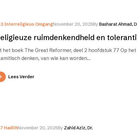
.3 Interreligieus Omgang
November 20, 2025
By
Basharat Ahmad, D
eligieuze ruimdenkendheid en tolerant
it het boek The Great Reformer, deel 2 hoofdstuk 77 Op het
slamitisch denken, van wie kan worden…
Lees Verder
.7 Hadith
November 20, 2025
By
Zahid Aziz, Dr.