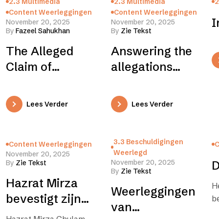
2.3 Multimedia
2.3 Multimedia
2
Content Weerleggingen
Content Weerleggingen
I
November 20, 2025
November 20, 2025
By
Fazeel Sahukhan
By
Zie Tekst
The Alleged
Answering the
Claim of
allegations
Prophethood
against the
Ahmadi’s
Lees Verder
Lees Verder
3.3 Beschuldigingen
Content Weerleggingen
C
Weerlegd
November 20, 2025
November 20, 2025
By
Zie Tekst
D
By
Zie Tekst
Hazrat Mirza
H
Weerleggingen
bevestigt zijn
b
van
geloof in de