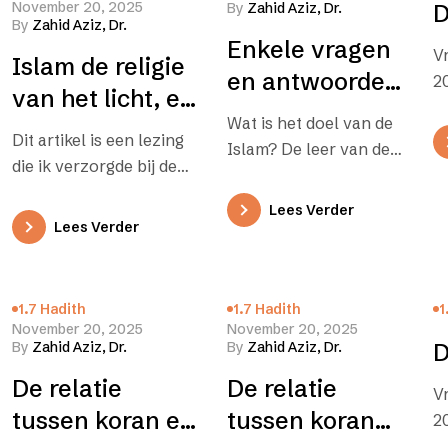
November 20, 2025
By
Zahid Aziz, Dr.
D
By
Zahid Aziz, Dr.
Enkele vragen
V
Islam de religie
en antwoorden
20
van het licht, en
over de Islam
Wat is het doel van de
het Diwali-feest
Dit artikel is een lezing
Islam? De leer van de
van de hindoes
die ik verzorgde bij de
Islam heeft ten doel de
Engelse afdeling van de
mens zodanig op te…
Lees Verder
AAIIL in Londen. Het
Lees Verder
onderwerp is…
1.7 Hadith
1.7 Hadith
1
November 20, 2025
November 20, 2025
By
Zahid Aziz, Dr.
By
Zahid Aziz, Dr.
D
De relatie
De relatie
V
tussen koran en
tussen koran
2