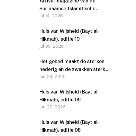
An Nur magazine van de
Surinaamse Islamitische
jul 14, 2026
Vereniging (SIV) –
Juli/Augustus 2026
Huis van Wijsheid (Bayt al-
Hikmah), editie 10
jul 05, 2026
Het gebed maakt de sterken
nederig en de zwakken sterk
jun 29, 2026
(Al-Furqān, 25-63-77)
Huis van Wijsheid (Bayt al-
Hikmah), editie 09
jun 28, 2026
Huis van Wijsheid (Bayt al-
Hikmah), editie 08