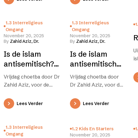
dwaling. Dus wie geen…
moslim dient te…
1.3 Interreligieus
1.3 Interreligieus
1
Omgang
Omgang
November 20, 2025
November 20, 2025
R
By
Zahid Aziz, Dr.
By
Zahid Aziz, Dr.
U
Is de islam
Is de islam
i
antisemitisch?
antisemitisch?
(2)
(1)
Vrijdag choetba door Dr
Vrijdag choetba door
Zahid Aziz, voor de
Dr Zahid Aziz, voor de
Lahore Ahmadiyya UK, 8
Lahore Ahmadiyya UK,
december 2023 Ik ga
1 december 2023
Lees Verder
Lees Verder
verder met het
Tegenwoordig wordt
onderwerp…
de indruk gewekt dat…
1.3 Interreligieus
1.2 Kids En Starters
1
Omgang
November 20, 2025