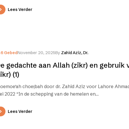
Lees Verder
.6 Gebed
November 20, 2025
By
Zahid Aziz, Dr.
e gedachte aan Allah (zikr) en gebruik 
fikr) (1)
joemoe‘ah choeṭbah door dr. Zahid Aziz voor Lahore Ahmad
ei 2022 “In de schepping van de hemelen en…
Lees Verder