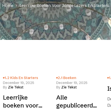
Home
Leerrijke Boeken Voor Jonge Lezers En Starters
1.2 Kids En Starters
2.1 Boeken
1
December 19, 2025
December 19, 2025
By
Zie Tekst
By
Zie Tekst
I
Leerrijke
Alle
D
boeken voor
gepubliceerde
D