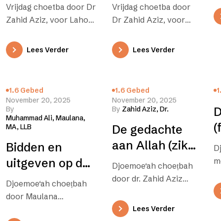
hadies – 3
en hadies – 2
Vrijdag choetba door Dr
Vrijdag choetba door
Zahid Aziz, voor Lahore
Dr Zahid Aziz, voor
Ahmadiyya UK, 1 juli
Lahore Ahmadiyya UK,
2022 “En wie
24 juni 2022 “En
Lees Verder
Lees Verder
gehoorzaamt aan Allah
gehoorzaam aan Allah
en Zijn…
en de Boodschapper,…
1.6 Gebed
1.6 Gebed
1
November 20, 2025
November 20, 2025
By
By
Zahid Aziz, Dr.
D
Muhammad Ali, Maulana,
(
MA, LLB
De gedachte
aan Allah (zikr)
Bidden en
D
en gebruik van
uitgeven op de
m
Djoemoe‘ah choeṭbah
rede (fikr) (2)
weg van Allah
door dr. Zahid Aziz
Djoemoe‘ah choeṭbah
voor Lahore
en hun verband
door Maulana
Ahmadiyya UK, 20 mei
met morele en
Muhammad Ali – 26
Lees Verder
2022 “Onze Heer,