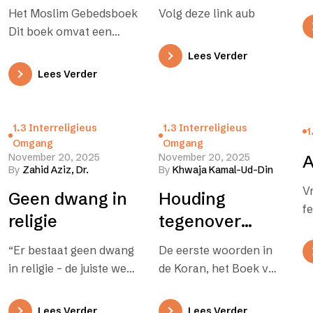
jonge lezers en
boeken
Het Moslim Gebedsboek
Volg deze link aub
starters
Dit boek omvat een
gedetailleerde
Lees Verder
beschrijving van het
Lees Verder
islamitisch gebed.
Tevens wordt datgene
behandeld wat men
1.3 Interreligieus
1.3 Interreligieus
1
dient…
Omgang
Omgang
November 20, 2025
November 20, 2025
A
By
Zahid Aziz, Dr.
By
Khwaja Kamal-Ud-Din
V
Geen dwang in
Houding
f
religie
tegenover
andere
“Er bestaat geen dwang
De eerste woorden in
godsdiensten
in religie – de juiste weg
de Koran, het Boek van
is waarlijk duidelijk te
de Islam, tonen de
onderscheiden van
zeer edele visie dieeen
Lees Verder
Lees Verder