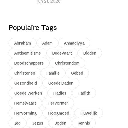
jun 21, 2026
Populaire Tags
Abraham
Adam
Ahmadiyya
Antisemitisme
Bedevaart
Bidden
Boodschappers
Christendom
Christenen
Familie
Gebed
Gezondheid
Goede Daden
Goede Werken
Hadies
Hadith
Hemelvaart
Hervormer
Hervorming
Hoogmoed
Huwelijk
Ied
Jezus
Joden
Kennis