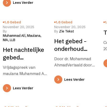
augustus 1927 Geloof in
spirituele
Lees Verder
waarlijk hebben wij
praktijk brengenDeze
ontwikkeling
een Roeper…
verzen heb ik vorige
week in…
1.6 Gebed
1.6 Gebed
1
November 20, 2025
November 20, 2025
By
By
Zie Tekst
T
Muhammad Ali, Maulana,
MA, LLB
Het gebed –
C
onderhoud
Het nachtelijke
2
voor de ziel
gebed
Door dr. Mohammad
(Tahadjdjoed)
AhmadVertaald door
Vrijdagspreek van
Reza Ghafoerkhan
geeft kracht om
maulana Muhammad Ali
“Waarlijk, Wij hebben u
te werken
(30 januari 1948)
Lees Verder
de overvloed van het
Vertaald door Reza
Lees Verder
goede gegeven.Bid
Ghafoerkhan
derhalve tot uw…