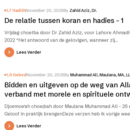
1.7 Hadith
November 20, 2025
By
Zahid Aziz, Dr.
De relatie tussen koran en hadies – 1
Vrijdag choetba door Dr Zahid Aziz, voor Lahore Ahmadiy
2022 “Het antwoord van de gelovigen, wanneer zij…
Lees Verder
1.6 Gebed
November 20, 2025
By
Muhammad Ali, Maulana, MA, L
Bidden en uitgeven op de weg van Al
verband met morele en spirituele ont
Djoemoe‘ah choeṭbah door Maulana Muhammad Ali – 26 
Geloof in praktijk brengenDeze verzen heb ik vorige wee
Lees Verder