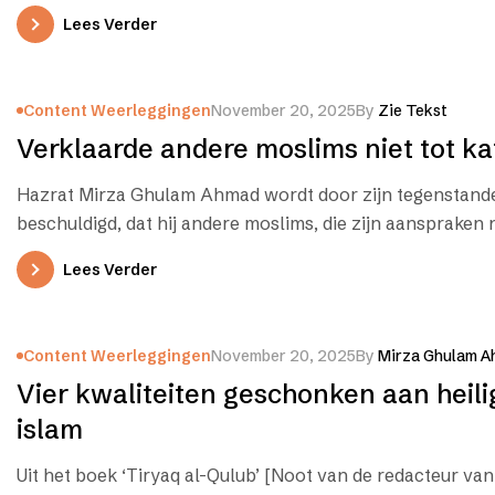
website gekopieerd.…
Lees Verder
Content Weerleggingen
November 20, 2025
By
Zie Tekst
Verklaarde andere moslims niet tot kaf
Hazrat Mirza Ghulam Ahmad wordt door zijn tegenstand
beschuldigd, dat hij andere moslims, die zijn aanspraken 
tot kāfir (ongelovige,…
Lees Verder
Content Weerleggingen
November 20, 2025
By
Mirza Ghulam A
Vier kwaliteiten geschonken aan heili
islam
Uit het boek ‘Tiryaq al-Qulub’ [Noot van de redacteur van