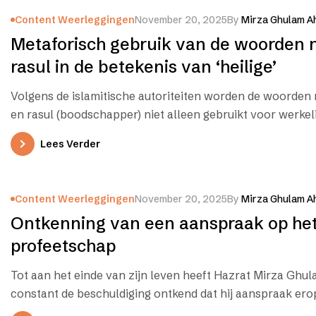
Content Weerleggingen
November 20, 2025
By
Mirza Ghulam A
Metaforisch gebruik van de woorden 
rasul in de betekenis van ‘heilige’
Volgens de islamitische autoriteiten worden de woorden 
en rasul (boodschapper) niet alleen gebruikt voor werkeli
zoals gedefinieerd in de islamitische terminologie,…
Lees Verder
Content Weerleggingen
November 20, 2025
By
Mirza Ghulam A
Ontkenning van een aanspraak op he
profeetschap
Tot aan het einde van zijn leven heeft Hazrat Mirza Gh
constant de beschuldiging ontkend dat hij aanspraak er