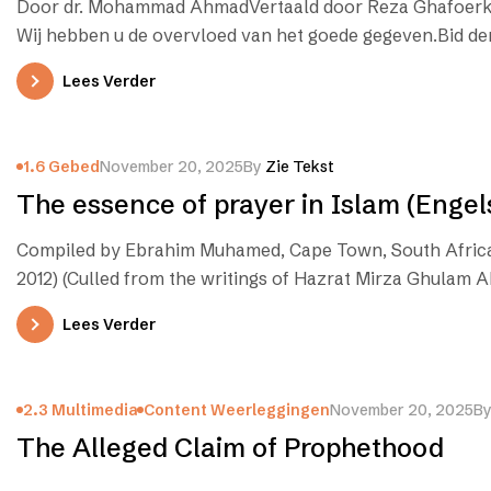
Door dr. Mohammad AhmadVertaald door Reza Ghafoerkh
Wij hebben u de overvloed van het goede gegeven.Bid de
Lees Verder
1.6 Gebed
November 20, 2025
By
Zie Tekst
The essence of prayer in Islam (Engel
Compiled by Ebrahim Muhamed, Cape Town, South Afric
2012) (Culled from the writings of Hazrat Mirza Ghulam 
Lees Verder
2.3 Multimedia
Content Weerleggingen
November 20, 2025
B
The Alleged Claim of Prophethood