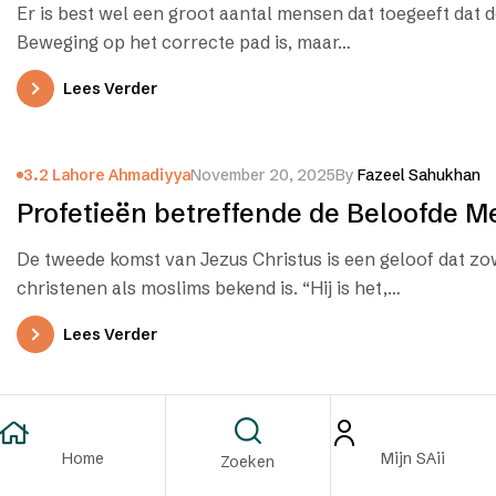
Er is best wel een groot aantal mensen dat toegeeft dat
Beweging op het correcte pad is, maar…
Lees Verder
3.2 Lahore Ahmadiyya
November 20, 2025
By
Fazeel Sahukhan
Profetieën betreffende de Beloofde M
De tweede komst van Jezus Christus is een geloof dat zow
christenen als moslims bekend is. “Hij is het,…
Lees Verder
1.3 Interreligieus Omgang
2.3 Multimedia
November 19, 2025
More alike than different – Islam and C
Home
Mijn SAii
Zoeken
door Fazeel Sahukhan