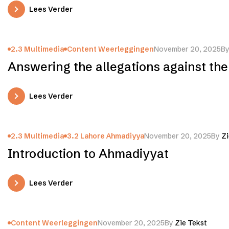
Lees Verder
2.3 Multimedia
Content Weerleggingen
November 20, 2025
B
Answering the allegations against th
Lees Verder
2.3 Multimedia
3.2 Lahore Ahmadiyya
November 20, 2025
By
Zi
Introduction to Ahmadiyyat
Lees Verder
Content Weerleggingen
November 20, 2025
By
Zie Tekst