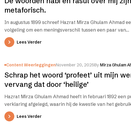
De woorden nabi en rasul over mij zijn
metaforisch.
In augustus 1899 schreef Hazrat Mirza Ghulam Ahmad ee
volgeling om een meningsverschil tussen een paar van…
Lees Verder
Content Weerleggingen
November 20, 2025
By
Mirza Ghulam A
Schrap het woord ‘profeet’ uit mijn w
vervang dat door ‘heilige’
Hazrat Mirza Ghulam Ahmad heeft in februari 1892 een p
verklaring afgelegd, waarin hij de kwestie van het gebrui
Lees Verder