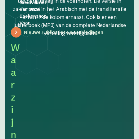
uitvoerig uitleg in de voetnoten. De versie in
Nieuwsbrief
zakformaat in het Arabisch met de transliteratie
Van Onze
Boekenshop
ervan in de kolom ernaast. Ook is er een
Voor
luisterboek (MP3) van de complete Nederlandse
Nieuwe Publicaties En Aanbiedingen
vertaling verkrijgbaar.
W
a
a
r
z
i
j
n