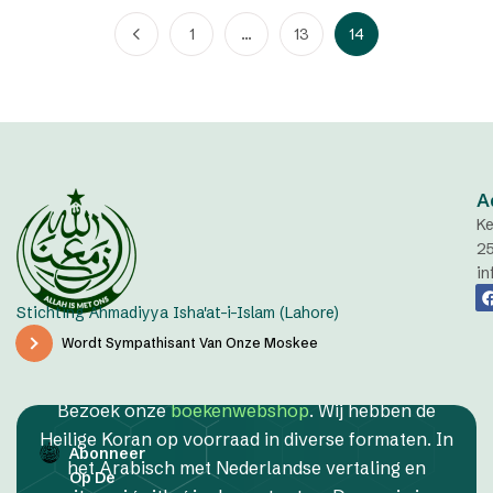
1
…
13
14
A
Ke
2
in
Stichting Ahmadiyya Isha'at-i-Islam (Lahore)
Wordt Sympathisant Van Onze Moskee
Bezoek onze
boekenwebshop
. Wij hebben de
Heilige Koran op voorraad in diverse formaten. In
Abonneer
het Arabisch met Nederlandse vertaling en
Op De