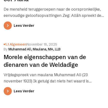
De mensheid teruggeroepen naar de oorspronkelijke,
eenvoudige geloofsopvattingen Zeg: Allâh spreekt de
waarheid; volg dus de religie van Abraham, de…
Lees Verder
1.1 Algemeen
November 18, 2025
By
Muhammad Ali, Maulana, MA, LLB
Morele eigenschappen van de
dienaren van de Weldadige
Vrijdagspreek van maulana Muhammad Ali (23
november 1923) Ik getuig dat niets het waard is
aanbeden te worden buiten Allah,…
Lees Verder