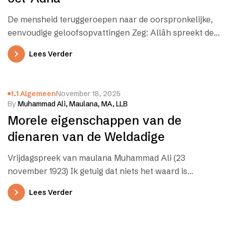
De mensheid teruggeroepen naar de oorspronkelijke,
eenvoudige geloofsopvattingen Zeg: Allâh spreekt de
waarheid; volg dus de religie van Abraham, de…
Lees Verder
1.1 Algemeen
November 18, 2025
By
Muhammad Ali, Maulana, MA, LLB
Morele eigenschappen van de
dienaren van de Weldadige
Vrijdagspreek van maulana Muhammad Ali (23
november 1923) Ik getuig dat niets het waard is
aanbeden te worden buiten Allah,…
Lees Verder