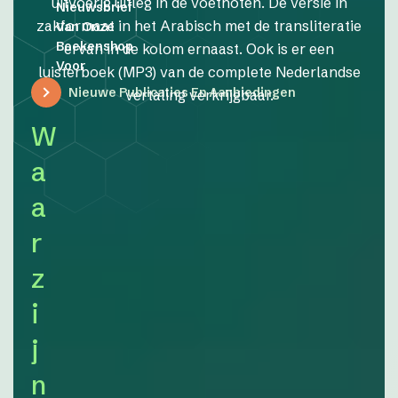
uitvoerig uitleg in de voetnoten. De versie in
Nieuwsbrief
zakformaat in het Arabisch met de transliteratie
Van Onze
Boekenshop
ervan in de kolom ernaast. Ook is er een
Voor
luisterboek (MP3) van de complete Nederlandse
Nieuwe Publicaties En Aanbiedingen
vertaling verkrijgbaar.
W
a
a
r
z
i
j
n