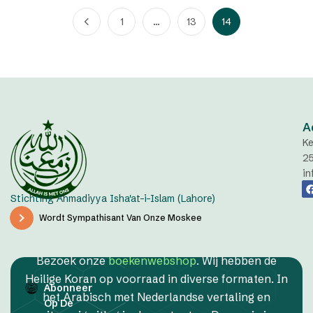
1
…
13
14
A
Ke
2
in
Stichting Ahmadiyya Isha'at-i-Islam (Lahore)
Wordt Sympathisant Van Onze Moskee
Bezoek onze
boekenwebshop
. Wij hebben de
Heilige Koran op voorraad in diverse formaten. In
Abonneer
het Arabisch met Nederlandse vertaling en
Op De