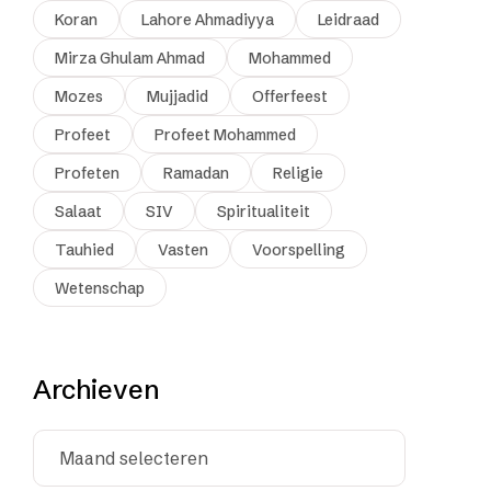
Koran
Lahore Ahmadiyya
Leidraad
Mirza Ghulam Ahmad
Mohammed
Mozes
Mujjadid
Offerfeest
Profeet
Profeet Mohammed
Profeten
Ramadan
Religie
Salaat
SIV
Spiritualiteit
Tauhied
Vasten
Voorspelling
Wetenschap
Archieven