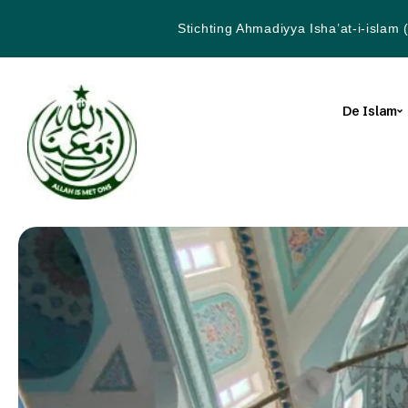
Stichting Ahmadiyya Isha’at-i-islam 
De Islam