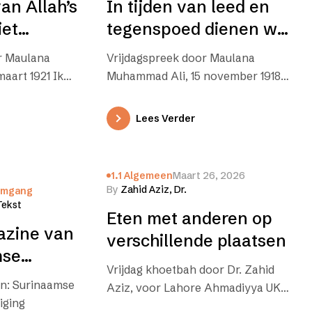
an Allah’s
In tijden van leed en
iet
tegenspoed dienen wij
 dient
ons tot Allah te
r Maulana
Vrijdagspreek door Maulana
d met Hem
wenden
aart 1921 Ik
Muhammad Ali, 15 november 1918
 het verdient
Ik getuig dat niemand het verdient
rden behalve
om gediend te worden behalve
Lees Verder
Allah,…
1.1 Algemeen
Maart 26, 2026
By
Zahid Aziz, Dr.
 Omgang
Tekst
Eten met anderen op
azine van
verschillende plaatsen
mse
Vrijdag khoetbah door Dr. Zahid
Vereniging
n: Surinaamse
Aziz, voor Lahore Ahmadiyya UK,
adan
iging
16 januari 2026 “Er rust geen