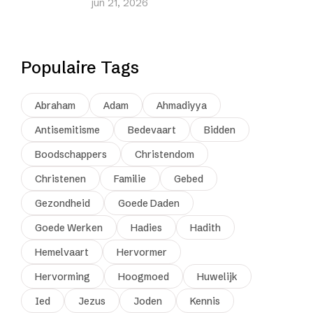
jun 21, 2026
Populaire Tags
Abraham
Adam
Ahmadiyya
Antisemitisme
Bedevaart
Bidden
Boodschappers
Christendom
Christenen
Familie
Gebed
Gezondheid
Goede Daden
Goede Werken
Hadies
Hadith
Hemelvaart
Hervormer
Hervorming
Hoogmoed
Huwelijk
Ied
Jezus
Joden
Kennis