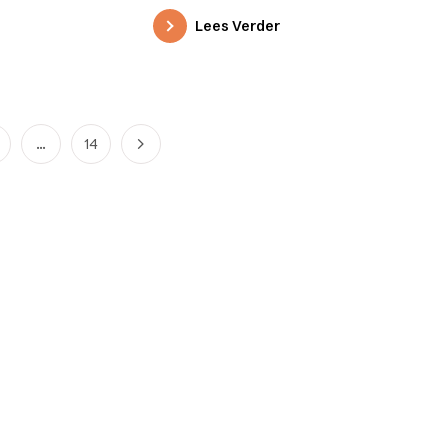
blaam op de blinde,…
Lees Verder
…
14