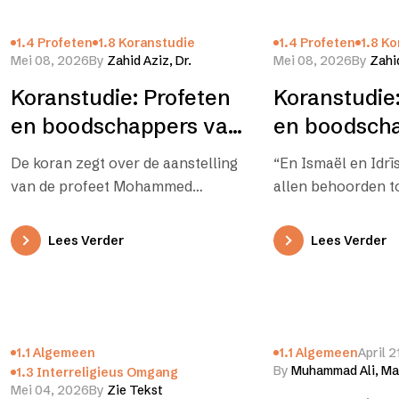
1.4 Profeten
1.8 Koranstudie
1.4 Profeten
1.8 K
Mei 08, 2026
By
Zahid Aziz, Dr.
Mei 08, 2026
By
Zahid
Koranstudie: Profeten
Koranstudie:
en boodschappers van
en boodsch
Allah – Zoe-l-Kifl – 2
Allah – Zoe-l
De koran zegt over de aanstelling
“En Ismaël en Idrīs
van de profeet Mohammed
allen behoorden to
(v.z.m.h.): Het woord dat hier
En Wij lieten hen 
gebruikt wordt voor het doen…
goedgunstigheid. W
Lees Verder
Lees Verder
1.1 Algemeen
1.1 Algemeen
April 2
By
Muhammad Ali, Ma
1.3 Interreligieus Omgang
Mei 04, 2026
By
Zie Tekst