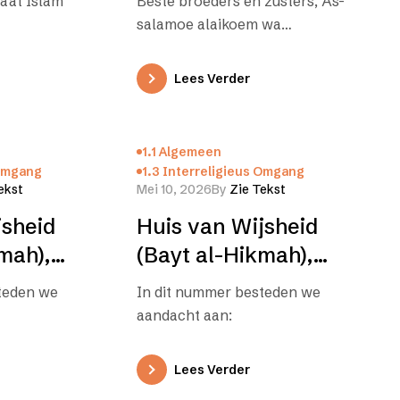
’at Islam
Beste broeders en zusters, As-
salamoe alaikoem wa
rahmatoellahi wa barakatoeh. Eid-
oel-Adha Moebarak! Ik wil graag
Lees Verder
mijn Eid-wensen overbrengen aan
de…
1.1 Algemeen
 Omgang
1.3 Interreligieus Omgang
ekst
Mei 10, 2026
By
Zie Tekst
jsheid
Huis van Wijsheid
mah),
(Bayt al-Hikmah),
editie 02
teden we
In dit nummer besteden we
aandacht aan:
Lees Verder