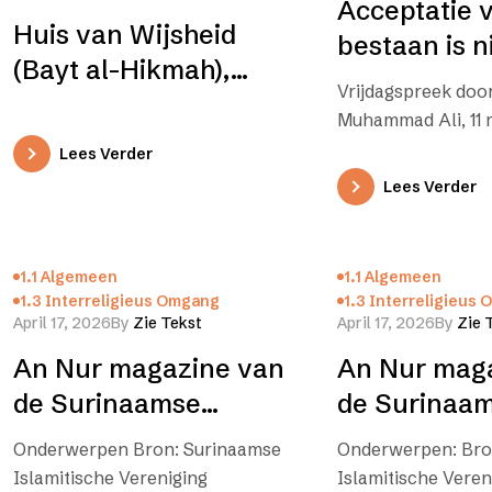
Acceptatie v
Huis van Wijsheid
bestaan is n
(Bayt al-Hikmah),
voldoende; u
Vrijdagspreek doo
editie 01
ookeen ban
Muhammad Ali, 11 m
te vormen
getuig dat niemand
Lees Verder
om gediend te wo
Lees Verder
Allah,en…
1.1 Algemeen
1.1 Algemeen
1.3 Interreligieus Omgang
1.3 Interreligieus
April 17, 2026
By
Zie Tekst
April 17, 2026
By
Zie 
An Nur magazine van
An Nur mag
de Surinaamse
de Surinaa
Islamtische Vereniging
Islamtische 
Onderwerpen Bron: Surinaamse
Onderwerpen: Bro
(SIV) – April
(SIV) – Ram
Islamitische Vereniging
Islamitische Veren