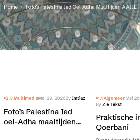
Home
Foto’s Palestina Ied Oel-Adha Maaltijden AAIIL
2.3 Multimedia
Mei 29, 2026
By
Imtiaz
1.1 Algemeen
Mei 26
By
Zie Tekst
Foto’s Palestina Ied
Praktische i
oel-Adha maaltijden
Qoerbani
AAIIL