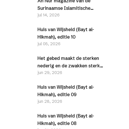
An Nur magazine van de
Surinaamse Islamitische
jul 14, 2026
Vereniging (SIV) –
Juli/Augustus 2026
Huis van Wijsheid (Bayt al-
Hikmah), editie 10
jul 05, 2026
Het gebed maakt de sterken
nederig en de zwakken sterk
jun 29, 2026
(Al-Furqān, 25-63-77)
Huis van Wijsheid (Bayt al-
Hikmah), editie 09
jun 28, 2026
Huis van Wijsheid (Bayt al-
Hikmah), editie 08