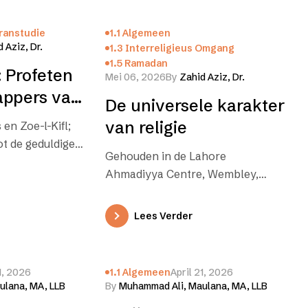
oranstudie
1.1 Algemeen
 Aziz, Dr.
1.3 Interreligieus Omgang
1.5 Ramadan
 Profeten
Mei 06, 2026
By
Zahid Aziz, Dr.
appers van
De universele karakter
-Kifl
van religie
 en Zoe-l-Kifl;
t de geduldigen.
Gehouden in de Lahore
toe tot Onze
Ahmadiyya Centre, Wembley,
aarlijk,…
Londen, op 20 maart 2026door dr.
Zahid Aziz Vandaag is het Ied-oel-
Lees Verder
Fitr, het…
1, 2026
1.1 Algemeen
April 21, 2026
ulana, MA, LLB
By
Muhammad Ali, Maulana, MA, LLB