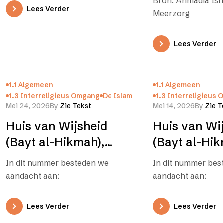
Bron: Ahmadia Isha
Lees Verder
Meerzorg
Lees Verder
1.1 Algemeen
1.1 Algemeen
1.3 Interreligieus Omgang
De Islam
1.3 Interreligieus
Mei 24, 2026
By
Zie Tekst
Mei 14, 2026
By
Zie T
Huis van Wijsheid
Huis van Wi
(Bayt al-Hikmah),
(Bayt al-Hik
editie 04
editie 03
In dit nummer besteden we
In dit nummer bes
aandacht aan:
aandacht aan:
Lees Verder
Lees Verder