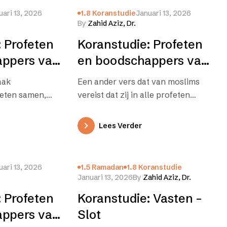
uari 13, 2026
1.8 Koranstudie
Januari 13, 2026
By
Zahid Aziz, Dr.
 Profeten
Koranstudie: Profeten
appers van
en boodschappers van
s de koran
Allah – moslims
aak
Een ander vers dat van moslims
t
moeten in hen allen
feten samen,
vereist dat zij in alle profeten
geloven
formatie over
geloven luidt als volgt: Moslims
l een langer
geloven dus in…
Lees Verder
uari 13, 2026
1.5 Ramadan
1.8 Koranstudie
Januari 13, 2026
By
Zahid Aziz, Dr.
 Profeten
Koranstudie: Vasten –
appers van
Slot