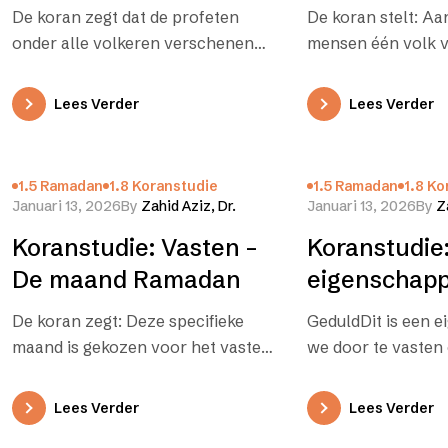
Allah – gestuurd onder
Allah – gest
De koran zegt dat de profeten
De koran stelt: Aa
alle volken voor
alle volken
onder alle volkeren verschenen
mensen één volk v
leiding
en dezelfde basisleringen gaven:
Allah zich ook aan
Sommigen van deze volken
mensheid geopenb
Lees Verder
Lees Verder
accepteerden de…
alle…
1.5 Ramadan
1.8 Koranstudie
1.5 Ramadan
1.8 Ko
Januari 13, 2026
By
Zahid Aziz, Dr.
Januari 13, 2026
By
Z
Koranstudie: Vasten –
Koranstudie
De maand Ramadan
eigenschap
kweken
De koran zegt: Deze specifieke
GeduldDit is een e
maand is gekozen voor het vasten,
we door te vasten
omdat het de maand is waarin de
sterker maken. W
koran werd…
wachten tot het 
Lees Verder
Lees Verder