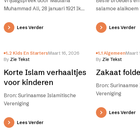
Vrijdagspreek door Maulana
Beste broeders en 
mededogen en liefde
Muhammad Ali, 28 januari 1921 Ik
salamoe alaikoem
voor de mensheid
getuig dat niemand het verdient
rahmatoellahi wa 
om gediend te worden behalve
oel-Fitr Moebarak
Lees Verder
Lees Verder
Allah,…
einde van de Ram
1.2 Kids En Starters
Maart 16, 2026
1.1 Algemeen
Maart 
By
Zie Tekst
By
Zie Tekst
Korte Islam verhaaltjes
Zakaat folde
voor kinderen
Bron: Surinaamse 
Vereniging
Bron: Surinaamse Islamitische
Vereniging
Lees Verder
Lees Verder