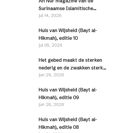
An Nur magazine van de
Surinaamse Islamitische
jul 14, 2026
Vereniging (SIV) –
Juli/Augustus 2026
Huis van Wijsheid (Bayt al-
Hikmah), editie 10
jul 05, 2026
Het gebed maakt de sterken
nederig en de zwakken sterk
jun 29, 2026
(Al-Furqān, 25-63-77)
Huis van Wijsheid (Bayt al-
Hikmah), editie 09
jun 28, 2026
Huis van Wijsheid (Bayt al-
Hikmah), editie 08