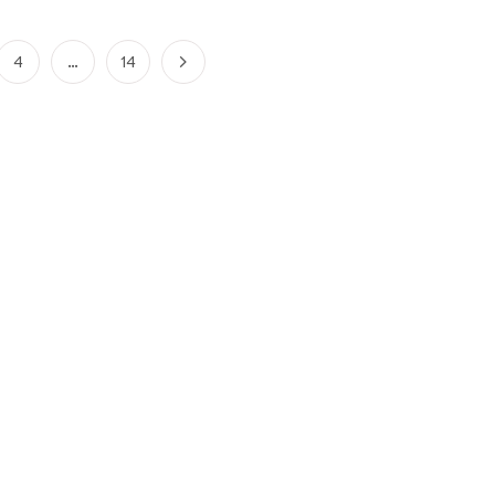
4
…
14