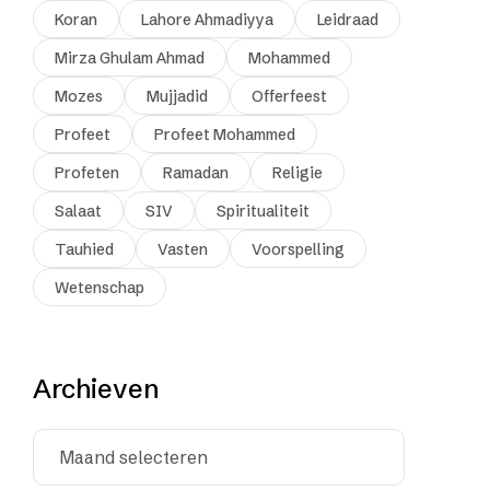
Koran
Lahore Ahmadiyya
Leidraad
Mirza Ghulam Ahmad
Mohammed
Mozes
Mujjadid
Offerfeest
Profeet
Profeet Mohammed
Profeten
Ramadan
Religie
Salaat
SIV
Spiritualiteit
Tauhied
Vasten
Voorspelling
Wetenschap
Archieven