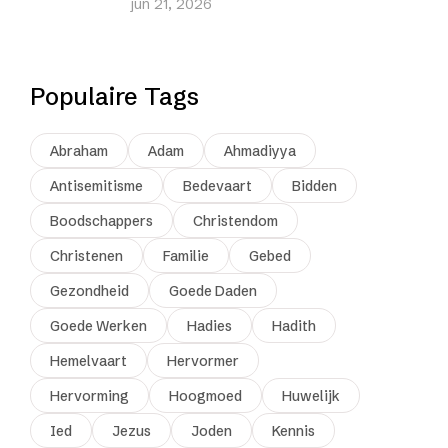
jun 21, 2026
Populaire Tags
Abraham
Adam
Ahmadiyya
Antisemitisme
Bedevaart
Bidden
Boodschappers
Christendom
Christenen
Familie
Gebed
Gezondheid
Goede Daden
Goede Werken
Hadies
Hadith
Hemelvaart
Hervormer
Hervorming
Hoogmoed
Huwelijk
Ied
Jezus
Joden
Kennis