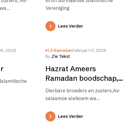
zusters, As-
Bron Surinaamse Islamitische
 wa
Vereniging
barakatoeh. Ied-
! Nu we het
Lees Verder
adan hebben…
16, 2026
1.5 Ramadan
Februari 17, 2026
By
Zie Tekst
r
Hazrat Ameers
Ramadan boodschap,
Islamitische
(1447 Hijrah, februari
Dierbare broeders en zusters,As-
2026)
salaamoe alaikoem wa
rahmatullaahi wa barakaatoeh. Wij
staan op het punt om de heilige en
Lees Verder
gezegende maand…