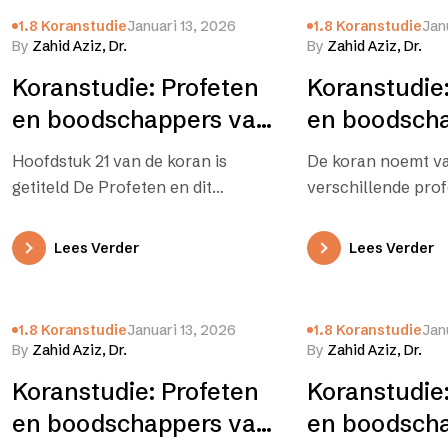
1.8 Koranstudie
Januari 13, 2026
1.8 Koranstudie
Jan
By
Zahid Aziz, Dr.
By
Zahid Aziz, Dr.
Koranstudie: Profeten
Koranstudie:
en boodschappers van
en boodsch
Allah – zoals de koran
Allah – zoal
Hoofdstuk 21 van de koran is
De koran noemt v
hen vermeldt – 2
hen vermeld
getiteld De Profeten en dit
verschillende pro
hoofdstuk maakt melding van
met ofwel korte in
verschillende profeten met wat
elke profeet, ofwe
Lees Verder
Lees Verder
korte…
verhaal van één…
1.8 Koranstudie
Januari 13, 2026
1.8 Koranstudie
Jan
By
Zahid Aziz, Dr.
By
Zahid Aziz, Dr.
Koranstudie: Profeten
Koranstudie:
en boodschappers van
en boodsch