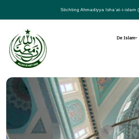
Stichting Ahmadiyya Isha’at-i-islam 
De Islam