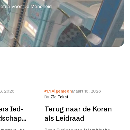
iefde Voor De Mensheid
8, 2026
1.1 Algemeen
Maart 16, 2026
By
Zie Tekst
rs Ied-
Terug naar de Koran
odschap
als Leidraad
)