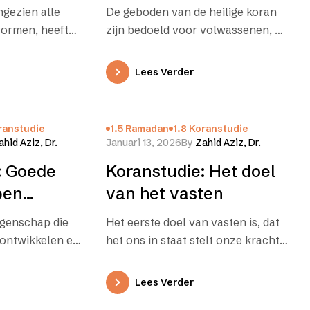
uurd onder
ngezien alle
De geboden van de heilige koran
ormen, heeft
zijn bedoeld voor volwassenen, en
 de gehele
zo ook het gebod om te vasten.
aard. Onder
Minderjarigen mogen…
Lees Verder
ranstudie
1.5 Ramadan
1.8 Koranstudie
ahid Aziz, Dr.
Januari 13, 2026
By
Zahid Aziz, Dr.
: Goede
Koranstudie: Het doel
pen
van het vasten
igenschap die
Het eerste doel van vasten is, dat
 ontwikkelen en
het ons in staat stelt onze kracht
e moeten
van zelfbeheersing te ontwikkelen
moment dat…
en te…
Lees Verder