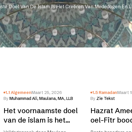
te Doel Van De Islam Is Het Creëren Van Mededogen En L
1.1 Algemeen
Maart 25, 2026
1.5 Ramadan
Maart 1
By
Muhammad Ali, Maulana, MA, LLB
By
Zie Tekst
Het voornaamste doel
Hazrat Amee
van de islam is het
oel-Fitr bo
creëren van
(maart 2026