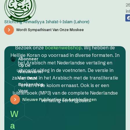
2
in
Stichting Ahmadiyya Isha'at-i-Islam (Lahore)
Wordt Sympathisant Van Onze Moskee
Bezoek onze
boekenwebshop
. Wij hebben de
Heilige Koran op voorraad in diverse formaten. In
Abonneer
het Arabisch met Nederlandse vertaling en
Op De
uitvoerig uitleg in de voetnoten. De versie in
Nieuwsbrief
zakformaat in het Arabisch met de transliteratie
Van Onze
Boekenshop
ervan in de kolom ernaast. Ook is er een
Voor
luisterboek (MP3) van de complete Nederlandse
Nieuwe Publicaties En Aanbiedingen
vertaling verkrijgbaar.
W
a