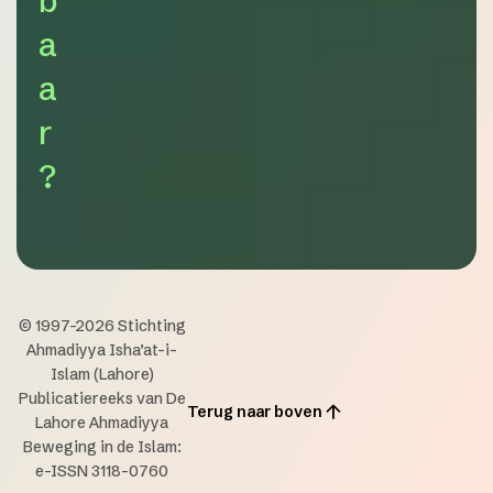
b
a
a
r
?
© 1997-2026 Stichting
Ahmadiyya Isha’at-i-
Islam (Lahore)
Publicatiereeks van De
Terug naar boven
Lahore Ahmadiyya
Beweging in de Islam:
e-ISSN 3118-0760