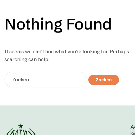
Nothing Found
It seems we can’t find what you’re looking for. Perhaps
searching can help.
A
Ke