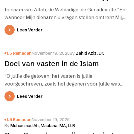
Beweging (mei-juni 2017)
In naam van Allah, de Weldadige, de Genadevolle “En
wanneer Mijn dienaren u vragen stellen omtrent Mij,
ben Ik waarlijk nabij.Ik…
Lees Verder
1.5 Ramadan
November 19, 2025
By
Zahid Aziz, Dr.
Doel van vasten in de Islam
“O jullie die geloven, het vasten is jullie
voorgeschreven, zoals het degenen vòòr jullie was
oorgeschreven, opdat jullie je mogen…
Lees Verder
1.5 Ramadan
November 19, 2025
By
Muhammad Ali, Maulana, MA, LLB