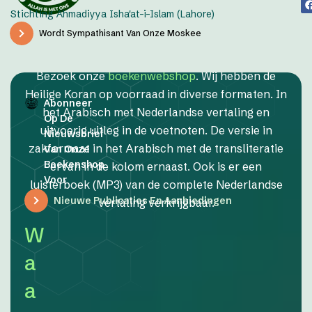
Stichting Ahmadiyya Isha'at-i-Islam (Lahore)
Wordt Sympathisant Van Onze Moskee
Bezoek onze
boekenwebshop
. Wij hebben de
Heilige Koran op voorraad in diverse formaten. In
Abonneer
het Arabisch met Nederlandse vertaling en
Op De
uitvoerig uitleg in de voetnoten. De versie in
Nieuwsbrief
zakformaat in het Arabisch met de transliteratie
Van Onze
Boekenshop
ervan in de kolom ernaast. Ook is er een
Voor
luisterboek (MP3) van de complete Nederlandse
Nieuwe Publicaties En Aanbiedingen
vertaling verkrijgbaar.
W
a
a