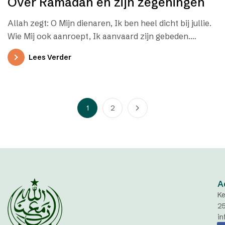
Over Ramadan en zijn zegeningen
Allah zegt: O Mijn dienaren, Ik ben heel dicht bij jullie.
Wie Mij ook aanroept, Ik aanvaard zijn gebeden.
Onze…
Lees Verder
1
2
A
Ke
2
in