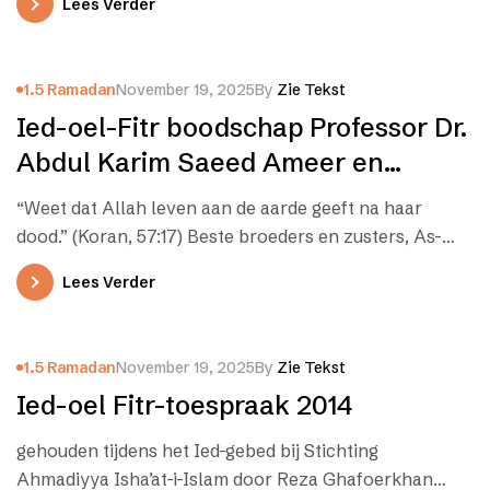
Lees Verder
1.5 Ramadan
November 19, 2025
By
Zie Tekst
Ied-oel-Fitr boodschap Professor Dr.
Abdul Karim Saeed Ameer en
President
“Weet dat Allah leven aan de aarde geeft na haar
dood.” (Koran, 57:17) Beste broeders en zusters, As-
salaamoe `alaikoem wa rahmatoellaahi…
Lees Verder
1.5 Ramadan
November 19, 2025
By
Zie Tekst
Ied-oel Fitr-toespraak 2014
gehouden tijdens het Ied-gebed bij Stichting
Ahmadiyya Isha’at-i-Islam door Reza Ghafoerkhan