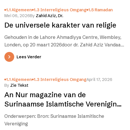
1.1 Algemeen
1.3 Interreligieus Omgang
1.5 Ramadan
Mei 06, 2026
By
Zahid Aziz, Dr.
De universele karakter van religie
Gehouden in de Lahore Ahmadiyya Centre, Wembley,
Londen, op 20 maart 2026door dr. Zahid Aziz Vandaag
is het Ied-oel-Fitr, het…
Lees Verder
1.1 Algemeen
1.3 Interreligieus Omgang
April 17, 2026
By
Zie Tekst
An Nur magazine van de
Surinaamse Islamtische Vereniging
(SIV) – Ramadan
Onderwerpen: Bron: Surinaamse Islamitische
Vereniging