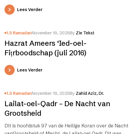
Nadat moslims en moslima’s over de hele wereld de…
Lees Verder
1.5 Ramadan
November 19, 2025
By
Zie Tekst
Hazrat Ameers ‘Ied-oel-
Fiṭrboodschap (juli 2016)
Lees Verder
1.5 Ramadan
November 19, 2025
By
Zahid Aziz, Dr.
Lailat-oel-Qadr – De Nacht van
Grootsheid
Dit is hoofdstuk 97 van de Heilige Koran over de Nacht
vanGrootsheid of Macht, de Lailat-oel Qadr. Dit was