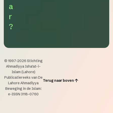
a
r
?
© 1997-2026 Stichting
Ahmadiyya Isha’at-i-
Islam (Lahore)
Publicatiereeks van De
Terug naar boven
Lahore Ahmadiyya
Beweging in de Islam:
e-ISSN 3118-0760