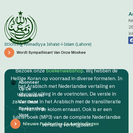
A
Ke
2
in
Stichting Ahmadiyya Isha'at-i-Islam (Lahore)
Wordt Sympathisant Van Onze Moskee
Bezoek onze
boekenwebshop
. Wij hebben de
Heilige Koran op voorraad in diverse formaten. In
Abonneer
het Arabisch met Nederlandse vertaling en
Op De
uitvoerig uitleg in de voetnoten. De versie in
Nieuwsbrief
zakformaat in het Arabisch met de transliteratie
Van Onze
Boekenshop
ervan in de kolom ernaast. Ook is er een
Voor
luisterboek (MP3) van de complete Nederlandse
Nieuwe Publicaties En Aanbiedingen
vertaling verkrijgbaar.