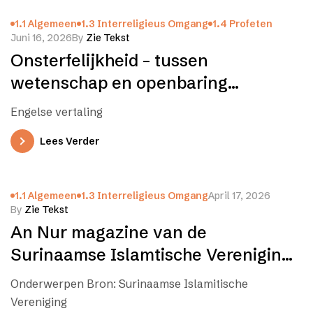
1.1 Algemeen
1.3 Interreligieus Omgang
1.4 Profeten
Juni 16, 2026
By
Zie Tekst
Onsterfelijkheid – tussen
wetenschap en openbaring
(Nederlands en Engels)
Engelse vertaling
Lees Verder
1.1 Algemeen
1.3 Interreligieus Omgang
April 17, 2026
By
Zie Tekst
An Nur magazine van de
Surinaamse Islamtische Vereniging
(SIV) – April
Onderwerpen Bron: Surinaamse Islamitische
Vereniging