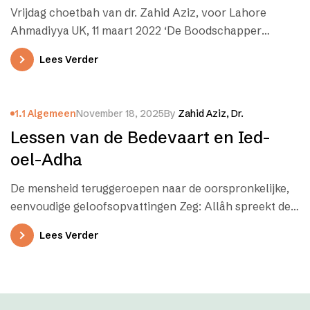
Vrijdag choetbah van dr. Zahid Aziz, voor Lahore
Ahmadiyya UK, 11 maart 2022 ‘De Boodschapper
gelooft in wat aan hem…
Lees Verder
1.1 Algemeen
November 18, 2025
By
Zahid Aziz, Dr.
Lessen van de Bedevaart en Ied-
oel-Adha
De mensheid teruggeroepen naar de oorspronkelijke,
eenvoudige geloofsopvattingen Zeg: Allâh spreekt de
waarheid; volg dus de religie van Abraham, de…
Lees Verder