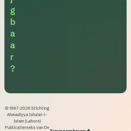
g
b
a
a
r
?
© 1997-2026 Stichting
Ahmadiyya Isha’at-i-
Islam (Lahore)
Publicatiereeks van De