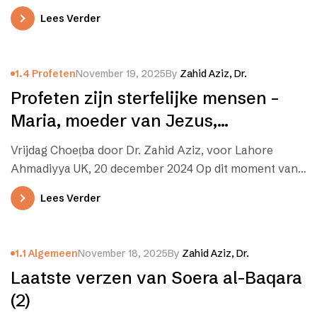
Lees Verder
1.4 Profeten
November 19, 2025
By
Zahid Aziz, Dr.
Profeten zijn sterfelijke mensen –
Maria, moeder van Jezus,
wasrechtschapen en puur
Vrijdag Choeṭba door Dr. Zahid Aziz, voor Lahore
Ahmadiyya UK, 20 december 2024 Op dit moment van
het jaar herdenken…
Lees Verder
1.1 Algemeen
November 18, 2025
By
Zahid Aziz, Dr.
Laatste verzen van Soera al-Baqara
(2)