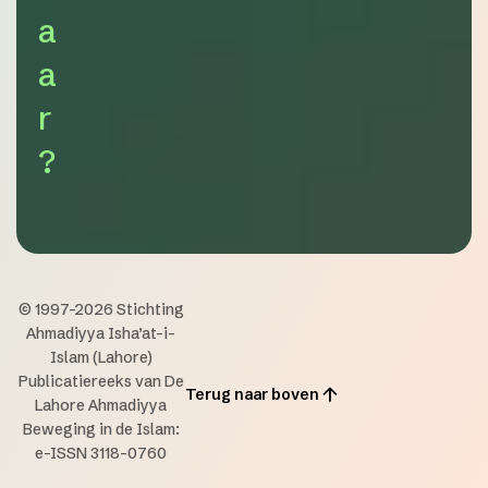
a
a
r
?
© 1997-2026 Stichting
Ahmadiyya Isha’at-i-
Islam (Lahore)
Publicatiereeks van De
Terug naar boven
Lahore Ahmadiyya
Beweging in de Islam:
e-ISSN 3118-0760