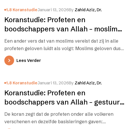
1.8 Koranstudie
Januari 13, 2026
By
Zahid Aziz, Dr.
Koranstudie: Profeten en
boodschappers van Allah – moslims
moeten in hen allen geloven
Een ander vers dat van moslims vereist dat zij in alle
profeten geloven luidt als volgt: Moslims geloven dus
in…
Lees Verder
1.8 Koranstudie
Januari 13, 2026
By
Zahid Aziz, Dr.
Koranstudie: Profeten en
boodschappers van Allah – gestuurd
onder alle volken voor leiding
De koran zegt dat de profeten onder alle volkeren
verschenen en dezelfde basisleringen gaven: