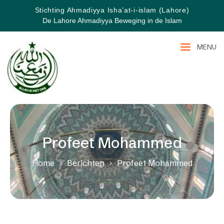
Stichting Ahmadiyya Isha’at-i-islam (Lahore)
De Lahore Ahmadiyya Beweging in de Islam
MENU
Profeet Mohammed
Home
Berichten
Profeet Mohammed