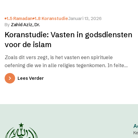
1.5 Ramadan
1.8 Koranstudie
Januari 13, 2026
By
Zahid Aziz, Dr.
Koranstudie: Vasten in godsdiensten
voor de islam
Zoals dit vers zegt, is het vasten een spirituele
oefening die we in alle religies tegenkomen. In feite
vastten de…
Lees Verder
A
Ke