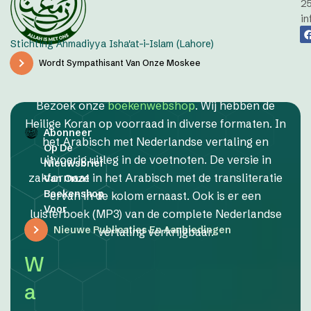
2
in
Stichting Ahmadiyya Isha'at-i-Islam (Lahore)
Wordt Sympathisant Van Onze Moskee
Bezoek onze
boekenwebshop
. Wij hebben de
Heilige Koran op voorraad in diverse formaten. In
Abonneer
het Arabisch met Nederlandse vertaling en
Op De
uitvoerig uitleg in de voetnoten. De versie in
Nieuwsbrief
zakformaat in het Arabisch met de transliteratie
Van Onze
Boekenshop
ervan in de kolom ernaast. Ook is er een
Voor
luisterboek (MP3) van de complete Nederlandse
Nieuwe Publicaties En Aanbiedingen
vertaling verkrijgbaar.
W
a