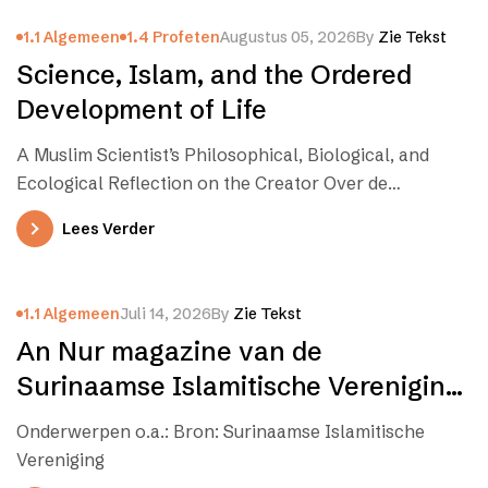
1.1 Algemeen
1.4 Profeten
Augustus 05, 2026
By
Zie Tekst
Science, Islam, and the Ordered
Development of Life
A Muslim Scientist’s Philosophical, Biological, and
Ecological Reflection on the Creator Over de
publicatie Science, Islam, and the Ordered
Lees Verder
Development…
1.1 Algemeen
Juli 14, 2026
By
Zie Tekst
An Nur magazine van de
Surinaamse Islamitische Vereniging
(SIV) – Juli/Augustus 2026
Onderwerpen o.a.: Bron: Surinaamse Islamitische
Vereniging