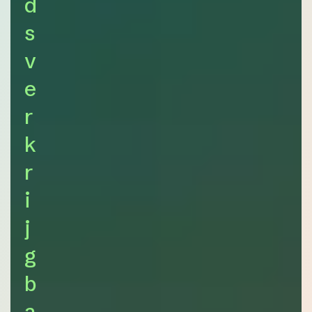
d
s
v
e
r
k
r
i
j
g
b
a