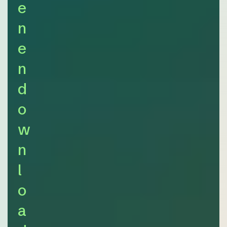
e
n
e
n
d
o
w
n
l
o
a