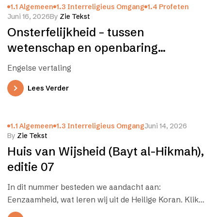
1.1 Algemeen
1.3 Interreligieus Omgang
1.4 Profeten
Juni 16, 2026
By
Zie Tekst
Onsterfelijkheid – tussen
wetenschap en openbaring
(Nederlands en Engels)
Engelse vertaling
Lees Verder
1.1 Algemeen
1.3 Interreligieus Omgang
Juni 14, 2026
By
Zie Tekst
Huis van Wijsheid (Bayt al-Hikmah),
editie 07
In dit nummer besteden we aandacht aan:
Eenzaamheid, wat leren wij uit de Heilige Koran. Klik
op onderstaande link: