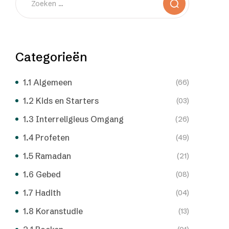
Categorieën
1.1 Algemeen
(66)
1.2 Kids en Starters
(03)
1.3 Interreligieus Omgang
(26)
1.4 Profeten
(49)
1.5 Ramadan
(21)
1.6 Gebed
(08)
1.7 Hadith
(04)
1.8 Koranstudie
(13)