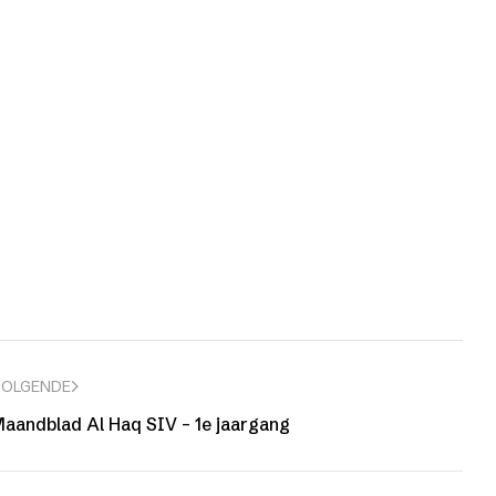
VOLGENDE
aandblad Al Haq SIV – 1e jaargang