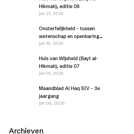
Hikmah), editie 08
jun 21, 2026
Onsterfelijkheid – tussen
wetenschap en openbaring
jun 16, 2026
(Nederlands en Engels)
Huis van Wijsheid (Bayt al-
Hikmah), editie 07
jun 14, 2026
Maandblad Al Haq SIV – 3e
jaargang
jun 08, 2026
Archieven