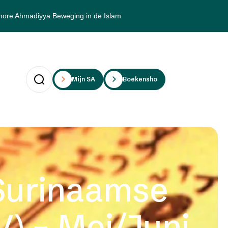
hore Ahmadiyya Beweging in de Islam
Mijn SAii
Boekenshop
Surinaamse
V) – Mei/Juni