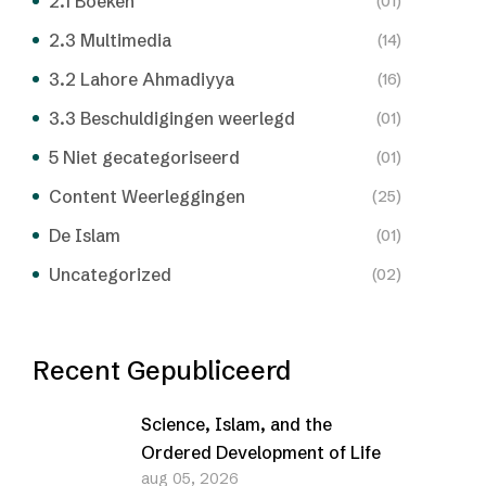
2.1 Boeken
(01)
2.3 Multimedia
(14)
3.2 Lahore Ahmadiyya
(16)
3.3 Beschuldigingen weerlegd
(01)
5 Niet gecategoriseerd
(01)
Content Weerleggingen
(25)
De Islam
(01)
Uncategorized
(02)
Recent Gepubliceerd
Science, Islam, and the
Ordered Development of Life
aug 05, 2026