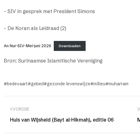
– SIV in gesprek met President Simons
– De Koran als Leidraad (2)
An Nur-SIV-Mei-juni 2026
Downloaden
Bron: Surinaamse Islamitische Vereniging
bedevaart
gebed
gezonde levenswijze
milieu
muharram
VORIGE
Huis van Wijsheid (Bayt al-Hikmah), editie 06
M