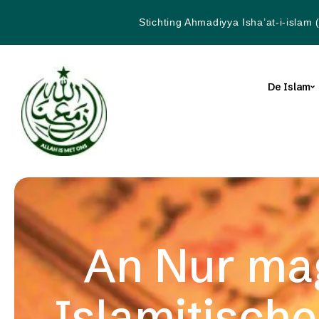
Stichting Ahmadiyya Isha’at-i-islam 
De Islam
An Nur ma
Islamitische