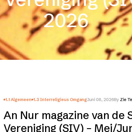
2026
1.1 Algemeen
1.3 Interreligieus Omgang
Juni 08, 2026
By
Zie T
An Nur magazine van de S
Vereniging (SIV) – Mei/Ju