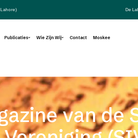
De La
(Lahore)
Publicaties
Wie Zijn Wij
Contact
Moskee
gazine van de 
 Vereniging (SI