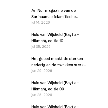
An Nur magazine van de
Surinaamse Islamitische
jul 14, 2026
Vereniging (SIV) –
Juli/Augustus 2026
Huis van Wijsheid (Bayt al-
Hikmah), editie 10
jul 05, 2026
Het gebed maakt de sterken
nederig en de zwakken sterk
jun 29, 2026
(Al-Furqān, 25-63-77)
Huis van Wijsheid (Bayt al-
Hikmah), editie 09
jun 28, 2026
Huis van Wijsheid (Bayt al-