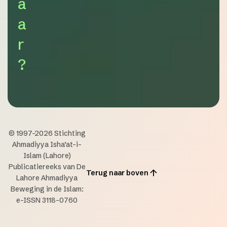
a
a
r
?
© 1997-2026 Stichting
Ahmadiyya Isha’at-i-
Islam (Lahore)
Publicatiereeks van De
Terug naar boven
Lahore Ahmadiyya
Beweging in de Islam:
e-ISSN 3118-0760