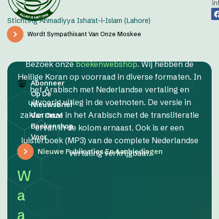
in
Stichting Ahmadiyya Isha'at-i-Islam (Lahore)
Wordt Sympathisant Van Onze Moskee
Bezoek onze
boekenwebshop
. Wij hebben de
Heilige Koran op voorraad in diverse formaten. In
Abonneer
het Arabisch met Nederlandse vertaling en
Op De
uitvoerig uitleg in de voetnoten. De versie in
Nieuwsbrief
zakformaat in het Arabisch met de transliteratie
Van Onze
Boekenshop
ervan in de kolom ernaast. Ook is er een
Voor
luisterboek (MP3) van de complete Nederlandse
Nieuwe Publicaties En Aanbiedingen
vertaling verkrijgbaar.
W
a
a