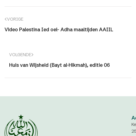
VORIGE
Video Palestina Ied oel- Adha maaltijden AAIIL
VOLGENDE
Huis van Wijsheid (Bayt al-Hikmah), editie 06
A
Ke
2