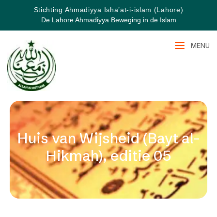
Stichting Ahmadiyya Isha’at-i-islam (Lahore)
De Lahore Ahmadiyya Beweging in de Islam
MENU
Huis van Wijsheid (Bayt al-
Hikmah), editie 05