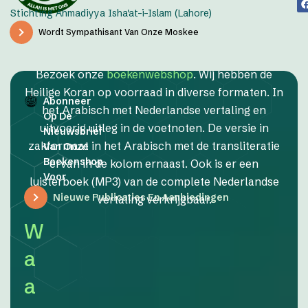
Stichting Ahmadiyya Isha'at-i-Islam (Lahore)
Wordt Sympathisant Van Onze Moskee
Bezoek onze
boekenwebshop
. Wij hebben de
Heilige Koran op voorraad in diverse formaten. In
Abonneer
het Arabisch met Nederlandse vertaling en
Op De
uitvoerig uitleg in de voetnoten. De versie in
Nieuwsbrief
zakformaat in het Arabisch met de transliteratie
Van Onze
Boekenshop
ervan in de kolom ernaast. Ook is er een
Voor
luisterboek (MP3) van de complete Nederlandse
Nieuwe Publicaties En Aanbiedingen
vertaling verkrijgbaar.
W
a
a