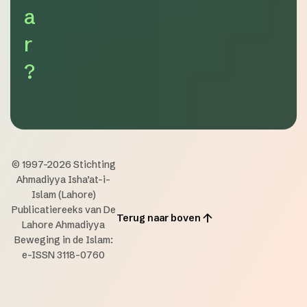
a
r
?
© 1997-2026 Stichting
Ahmadiyya Isha’at-i-
Islam (Lahore)
Publicatiereeks van De
Terug naar boven
Lahore Ahmadiyya
Beweging in de Islam:
e-ISSN 3118-0760