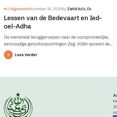
1.1 Algemeen
November 18, 2025
By
Zahid Aziz, Dr.
Lessen van de Bedevaart en Ied-
oel-Adha
De mensheid teruggeroepen naar de oorspronkelijke,
eenvoudige geloofsopvattingen Zeg: Allâh spreekt de
waarheid; volg dus de religie van Abraham, de…
Lees Verder
A
Ke
2
in