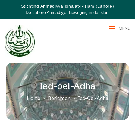
Stichting Ahmadiyya Isha’at-i-islam (Lahore)
De Lahore Ahmadiyya Beweging in de Islam
MENU
Ied-oel-Adha
Home
Berichten
Ied-Oel-Adha