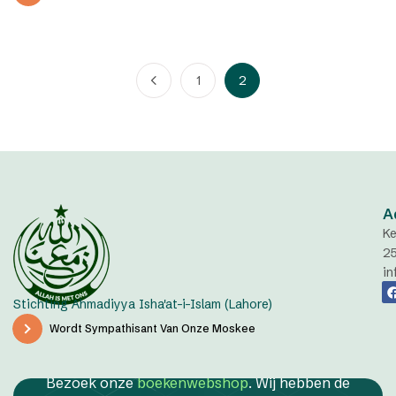
1
2
A
Ke
2
in
Stichting Ahmadiyya Isha'at-i-Islam (Lahore)
Wordt Sympathisant Van Onze Moskee
Bezoek onze
boekenwebshop
. Wij hebben de