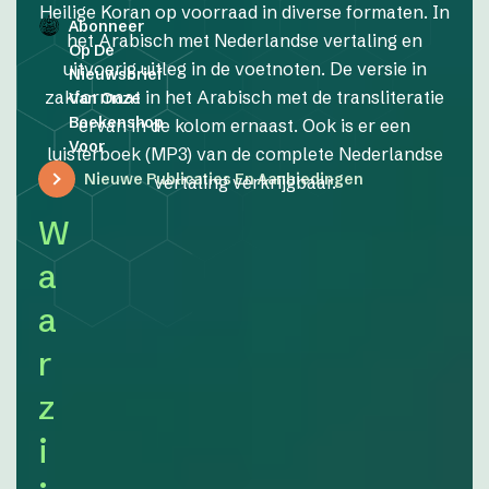
Heilige Koran op voorraad in diverse formaten. In
Abonneer
het Arabisch met Nederlandse vertaling en
Op De
uitvoerig uitleg in de voetnoten. De versie in
Nieuwsbrief
zakformaat in het Arabisch met de transliteratie
Van Onze
Boekenshop
ervan in de kolom ernaast. Ook is er een
Voor
luisterboek (MP3) van de complete Nederlandse
Nieuwe Publicaties En Aanbiedingen
vertaling verkrijgbaar.
W
a
a
r
z
i