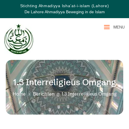
Stichting Ahmadiyya Isha’at-i-islam (Lahore)
De Lahore Ahmadiyya Beweging in de Islam
MENU
1.3 Interreligieus Omgang
Home
Berichten
1.3 Interreligieus Omgang