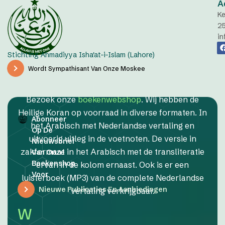
A
Ke
2
in
Stichting Ahmadiyya Isha'at-i-Islam (Lahore)
Wordt Sympathisant Van Onze Moskee
Bezoek onze
boekenwebshop
. Wij hebben de
Heilige Koran op voorraad in diverse formaten. In
Abonneer
het Arabisch met Nederlandse vertaling en
Op De
uitvoerig uitleg in de voetnoten. De versie in
Nieuwsbrief
zakformaat in het Arabisch met de transliteratie
Van Onze
Boekenshop
ervan in de kolom ernaast. Ook is er een
Voor
luisterboek (MP3) van de complete Nederlandse
Nieuwe Publicaties En Aanbiedingen
vertaling verkrijgbaar.
W