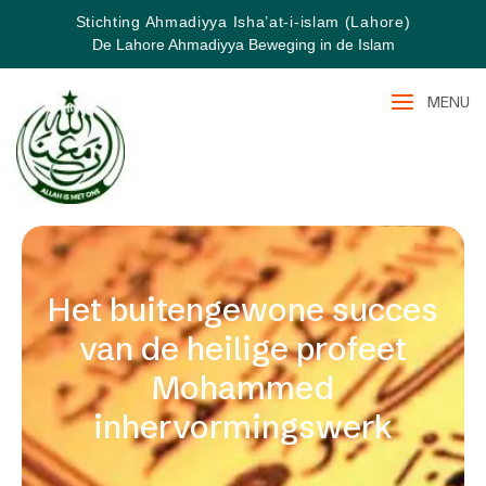
Stichting Ahmadiyya Isha’at-i-islam (Lahore)
De Lahore Ahmadiyya Beweging in de Islam
MENU
Het buitengewone succes
van de heilige profeet
Mohammed
inhervormingswerk