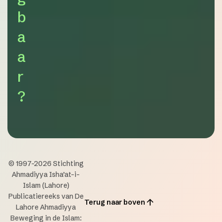
b
a
a
r
?
© 1997-2026 Stichting
Ahmadiyya Isha’at-i-
Islam (Lahore)
Publicatiereeks van De
Terug naar boven
Lahore Ahmadiyya
Beweging in de Islam: