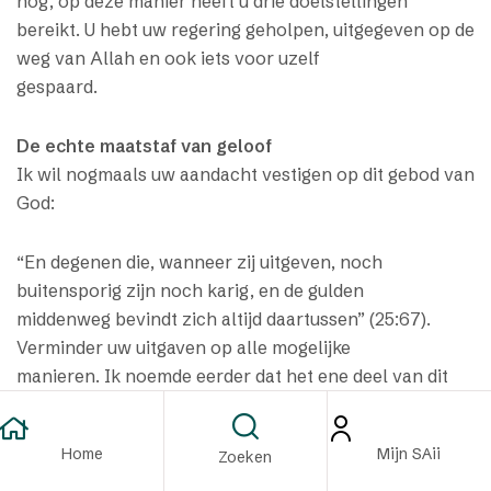
nog, op deze manier heeft u drie doelstellingen
bereikt. U hebt uw regering geholpen, uitgegeven op de
weg van Allah en ook iets voor uzelf
gespaard.
De echte maatstaf van geloof
Ik wil nogmaals uw aandacht vestigen op dit gebod van
God:
“En degenen die, wanneer zij uitgeven, noch
buitensporig zijn noch karig, en de gulden
middenweg bevindt zich altijd daartussen” (25:67).
Verminder uw uitgaven op alle mogelijke
manieren. Ik noemde eerder dat het ene deel van dit
vers ons leert hoe we voor onze wereldse
behoeften bestedingen kunnen doen, en het andere
Home
Mijn SAii
Zoeken
deel leert ons hoe we moeten uitgeven omwille
van onze religie. Uitgeven op de weg van Allah is de