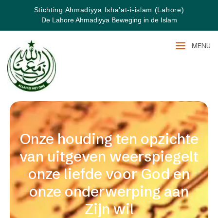
Stichting Ahmadiyya Isha’at-i-islam (Lahore)
De Lahore Ahmadiyya Beweging in de Islam
MENU
Onze houding ten opzichte
van uitgeven weerspiegelt
onze liefde voor God en
onze onderwerping aan
Zijn wil