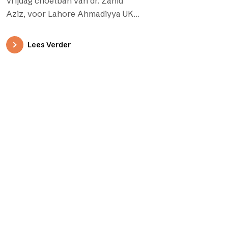
Vrijdag choetbah van dr. Zahid
Aziz, voor Lahore Ahmadiyya UK,
11 maart 2022 ‘De Boodschapper
gelooft in wat aan hem…
Lees Verder