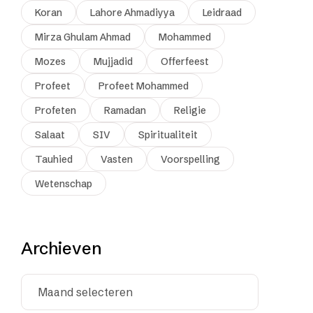
Koran
Lahore Ahmadiyya
Leidraad
Mirza Ghulam Ahmad
Mohammed
Mozes
Mujjadid
Offerfeest
Profeet
Profeet Mohammed
Profeten
Ramadan
Religie
Salaat
SIV
Spiritualiteit
Tauhied
Vasten
Voorspelling
Wetenschap
Archieven