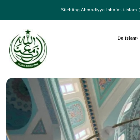
Stichting Ahmadiyya Isha’at-i-islam 
De Islam