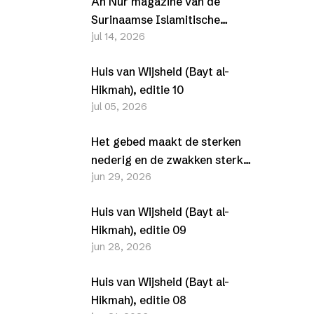
An Nur magazine van de
Surinaamse Islamitische
jul 14, 2026
Vereniging (SIV) –
Juli/Augustus 2026
Huis van Wijsheid (Bayt al-
Hikmah), editie 10
jul 05, 2026
Het gebed maakt de sterken
nederig en de zwakken sterk
jun 29, 2026
(Al-Furqān, 25-63-77)
Huis van Wijsheid (Bayt al-
Hikmah), editie 09
jun 28, 2026
Huis van Wijsheid (Bayt al-
Hikmah), editie 08