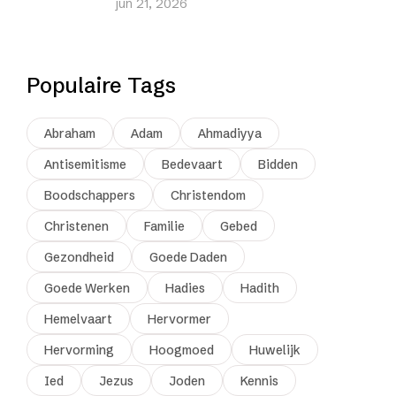
jun 21, 2026
Populaire Tags
Abraham
Adam
Ahmadiyya
Antisemitisme
Bedevaart
Bidden
Boodschappers
Christendom
Christenen
Familie
Gebed
Gezondheid
Goede Daden
Goede Werken
Hadies
Hadith
Hemelvaart
Hervormer
Hervorming
Hoogmoed
Huwelijk
Ied
Jezus
Joden
Kennis