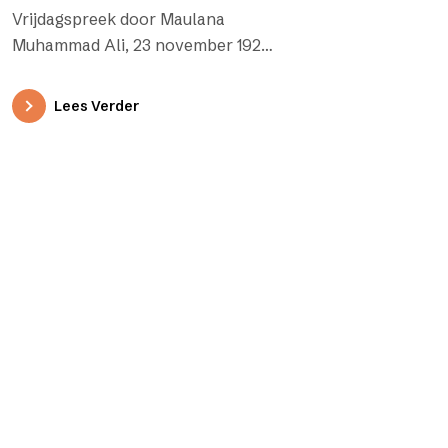
zwakken sterk (Al-
Vrijdagspreek door Maulana
Furqān, 25-63-77)
Muhammad Ali, 23 november 1923
Ik getuig dat niemand het waard is
gediend te worden behalve Allah,
Lees Verder
…