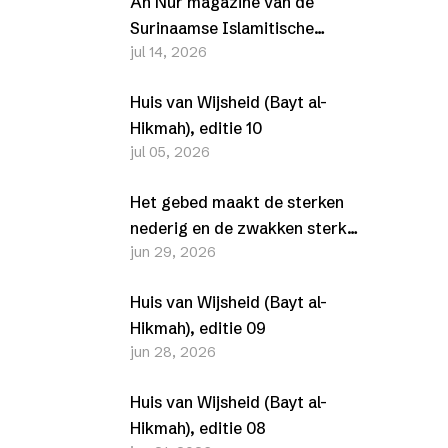
An Nur magazine van de
Surinaamse Islamitische
jul 14, 2026
Vereniging (SIV) –
Juli/Augustus 2026
Huis van Wijsheid (Bayt al-
Hikmah), editie 10
jul 05, 2026
Het gebed maakt de sterken
nederig en de zwakken sterk
jun 29, 2026
(Al-Furqān, 25-63-77)
Huis van Wijsheid (Bayt al-
Hikmah), editie 09
jun 28, 2026
Huis van Wijsheid (Bayt al-
Hikmah), editie 08