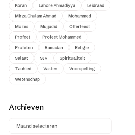
Koran
Lahore Ahmadiyya
Leidraad
Mirza Ghulam Ahmad
Mohammed
Mozes
Mujjadid
Offerfeest
Profeet
Profeet Mohammed
Profeten
Ramadan
Religie
Salaat
SIV
Spiritualiteit
Tauhied
Vasten
Voorspelling
Wetenschap
Archieven