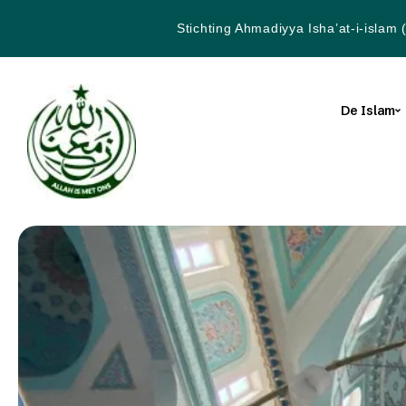
Stichting Ahmadiyya Isha’at-i-islam 
De Islam