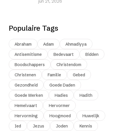
jun 21, 2026
Populaire Tags
Abraham
Adam
Ahmadiyya
Antisemitisme
Bedevaart
Bidden
Boodschappers
Christendom
Christenen
Familie
Gebed
Gezondheid
Goede Daden
Goede Werken
Hadies
Hadith
Hemelvaart
Hervormer
Hervorming
Hoogmoed
Huwelijk
Ied
Jezus
Joden
Kennis