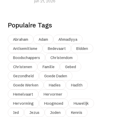
jun 21, 2026
Populaire Tags
Abraham
Adam
Ahmadiyya
Antisemitisme
Bedevaart
Bidden
Boodschappers
Christendom
Christenen
Familie
Gebed
Gezondheid
Goede Daden
Goede Werken
Hadies
Hadith
Hemelvaart
Hervormer
Hervorming
Hoogmoed
Huwelijk
Ied
Jezus
Joden
Kennis