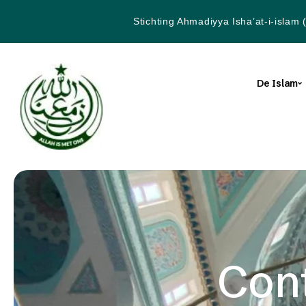
Stichting Ahmadiyya Isha’at-i-islam 
De Islam
Con