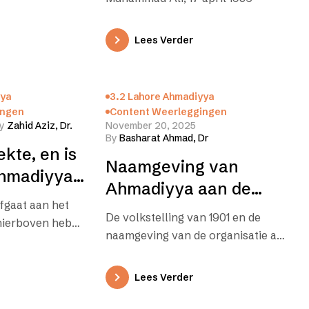
t de islamitische…
Lees Verder
yya
3.2 Lahore Ahmadiyya
ingen
Content Weerleggingen
y
Zahid Aziz, Dr.
November 20, 2025
By
Basharat Ahmad, Dr
ekte, en is
Naamgeving van
Ahmadiyya
Ahmadiyya aan de
n sekte?
fgaat aan het
organisatie
De volkstelling van 1901 en de
 hierboven heb
naamgeving van de organisatie als
iet
de Moslim Ahmadiyya
int met…
GroepHoofstuk 6 van The Great
Lees Verder
Reformer…