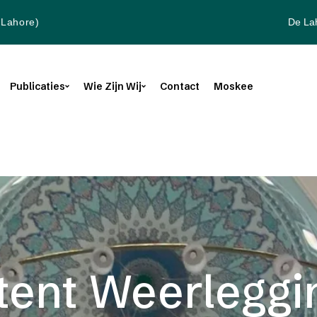
De La
(Lahore)
Publicaties
Wie Zijn Wij
Contact
Moskee
tent Weerleggi