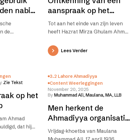
 gebruik
Ontkenning van een
den nabi
aanspraak op het
de
profeetschap
ische
Tot aan het einde van zijn leven
n ‘heilige’
en de
heeft Hazrat Mirza Ghulam Ahmad
feet)
constant de beschuldiging
pper) niet
ontkend dat hij aanspraak erop…
Lees Verder
or werkelijke
definieerd in de
nologie,…
ingen
3.2 Lahore Ahmadiyya
y
Zie Tekst
Content Weerleggingen
November 20, 2025
aak op het
By
Muhammad Ali, Maulana, MA, LLB
p
Men herkent de
Ahmadiyya organisatie
lam Ahmad
ldigd, dat hij
aan de vruchten die
Vrijdag-khoetba van Maulana
et te zijn,
zijvoortbrengt
Muhammad Ali, 17 april 1936