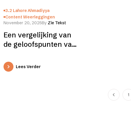
3.2 Lahore Ahmadiyya
Content Weerleggingen
November 20, 2025
By
Zie Tekst
Een vergelijking van
de geloofspunten van
de twee groepen van
de Ahmadiyya
Lees Verder
beweging
1