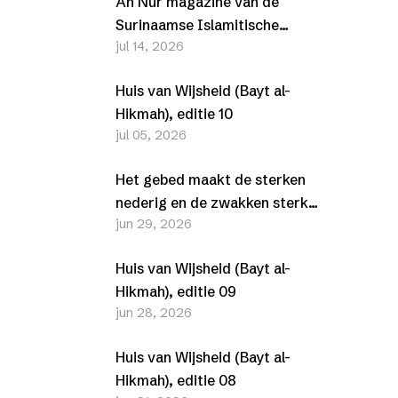
An Nur magazine van de
Surinaamse Islamitische
jul 14, 2026
Vereniging (SIV) –
Juli/Augustus 2026
Huis van Wijsheid (Bayt al-
Hikmah), editie 10
jul 05, 2026
Het gebed maakt de sterken
nederig en de zwakken sterk
jun 29, 2026
(Al-Furqān, 25-63-77)
Huis van Wijsheid (Bayt al-
Hikmah), editie 09
jun 28, 2026
Huis van Wijsheid (Bayt al-
Hikmah), editie 08