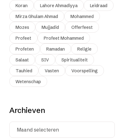
Koran
Lahore Ahmadiyya
Leidraad
Mirza Ghulam Ahmad
Mohammed
Mozes
Mujjadid
Offerfeest
Profeet
Profeet Mohammed
Profeten
Ramadan
Religie
Salaat
SIV
Spiritualiteit
Tauhied
Vasten
Voorspelling
Wetenschap
Archieven