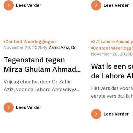
Heilige Profeet Mohammed de
wat in strijd is me
Lees Verder
Lees Verder
Khatamun…
Content Weerleggingen
3.2 Lahore Ahmadi
November 20, 2025
By
Zahid Aziz, Dr.
Content Weerlegg
November 20, 2025
B
Tegenstand tegen
Wat is een s
Mirza Ghulam Ahmad
de Lahore 
ondanks zijn dienst
Vrijdag choetba door Dr Zahid
beweging ee
aan de koran
Het vers dat voora
Aziz, voor de Lahore Ahmadiyya
eerste vers dat ik
UK, 29 december 2023 Mijn
gelezen en dat ik n
choetba van vandaag is ontleend…
Lees Verder
hebgeciteerd, beg
Lees Verder