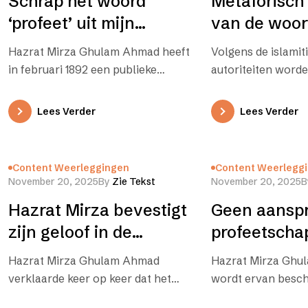
Schrap het woord
Metaforisch
‘profeet’ uit mijn
van de woor
werken en vervang dat
en rasul in 
Hazrat Mirza Ghulam Ahmad heeft
Volgens de islamit
door ‘heilige’
betekenis va
in februari 1892 een publieke
autoriteiten word
verklaring afgelegd, waarin hij de
woorden nabi (pro
kwestie van het gebruik van…
en rasul (boodscha
Lees Verder
Lees Verder
alleen gebruikt vo
profeten, zoals ge
islamitische termi
Content Weerleggingen
Content Weerlegg
November 20, 2025
By
Zie Tekst
November 20, 2025
B
Hazrat Mirza bevestigt
Geen aanspr
zijn geloof in de
profeetscha
beëindiging van het
Hazrat Mirza Ghulam Ahmad
Hazrat Mirza Ghu
profeetschap
verklaarde keer op keer dat het
wordt ervan beschu
zijn geloofsovertuiging is, dat de
beweerde een profe