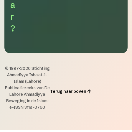
a
r
?
© 1997-2026 Stichting
Ahmadiyya Isha’at-i-
Islam (Lahore)
Publicatiereeks van De
Terug naar boven
Lahore Ahmadiyya
Beweging in de Islam:
e-ISSN 3118-0760