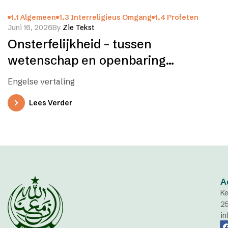
1.1 Algemeen
1.3 Interreligieus Omgang
1.4 Profeten
Juni 16, 2026
By
Zie Tekst
Onsterfelijkheid – tussen
wetenschap en openbaring
(Nederlands en Engels)
Engelse vertaling
Lees Verder
A
Ke
2
in