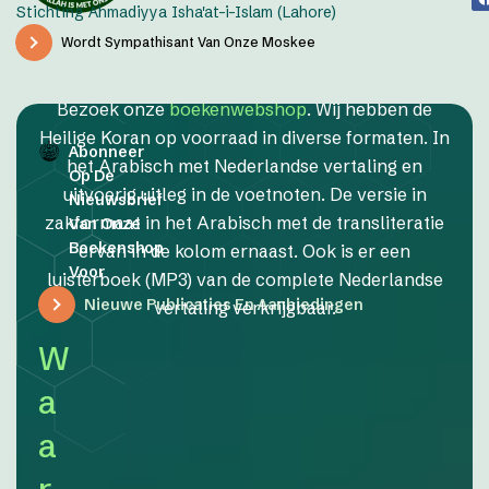
Stichting Ahmadiyya Isha'at-i-Islam (Lahore)
Wordt Sympathisant Van Onze Moskee
Bezoek onze
boekenwebshop
. Wij hebben de
Heilige Koran op voorraad in diverse formaten. In
Abonneer
het Arabisch met Nederlandse vertaling en
Op De
uitvoerig uitleg in de voetnoten. De versie in
Nieuwsbrief
zakformaat in het Arabisch met de transliteratie
Van Onze
Boekenshop
ervan in de kolom ernaast. Ook is er een
Voor
luisterboek (MP3) van de complete Nederlandse
Nieuwe Publicaties En Aanbiedingen
vertaling verkrijgbaar.
W
a
a