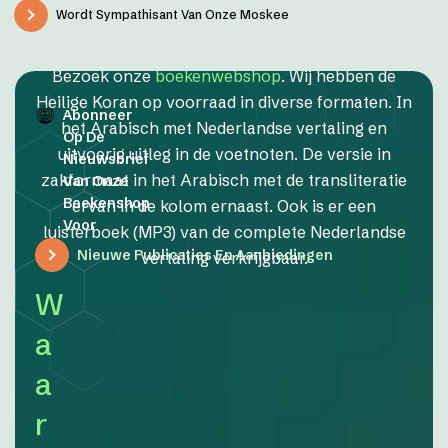
Wordt Sympathisant Van Onze Moskee
Bezoek onze
boekenwebshop
. Wij hebben de
Heilige Koran op voorraad in diverse formaten. In
Abonneer
het Arabisch met Nederlandse vertaling en
Op De
uitvoerig uitleg in de voetnoten. De versie in
Nieuwsbrief
zakformaat in het Arabisch met de transliteratie
Van Onze
Boekenshop
ervan in de kolom ernaast. Ook is er een
Voor
luisterboek (MP3) van de complete Nederlandse
Nieuwe Publicaties En Aanbiedingen
vertaling verkrijgbaar.
W
a
a
r