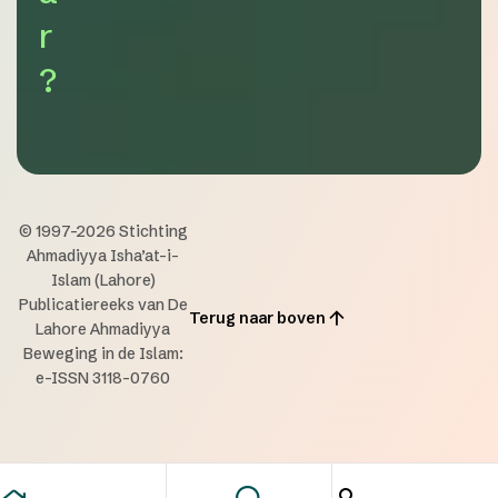
r
?
© 1997-2026 Stichting
Ahmadiyya Isha’at-i-
Islam (Lahore)
Publicatiereeks van De
Terug naar boven
Lahore Ahmadiyya
Beweging in de Islam:
e-ISSN 3118-0760