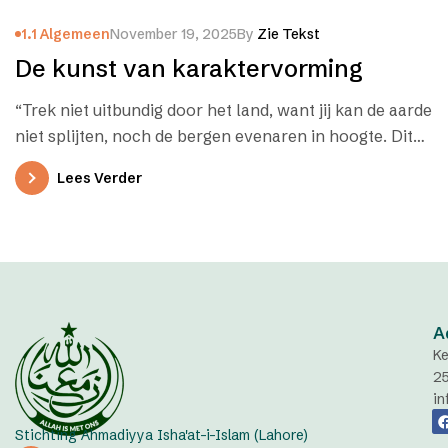
1.1 Algemeen
November 19, 2025
By
Zie Tekst
De kunst van karaktervorming
“Trek niet uitbundig door het land, want jij kan de aarde
niet splijten, noch de bergen evenaren in hoogte. Dit…
Lees Verder
A
Ke
2
in
Stichting Ahmadiyya Isha'at-i-Islam (Lahore)