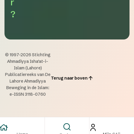
r
?
© 1997-2026 Stichting
Ahmadiyya Isha’at-i-
Islam (Lahore)
Publicatiereeks van De
Terug naar boven
Lahore Ahmadiyya
Beweging in de Islam:
e-ISSN 3118-0760