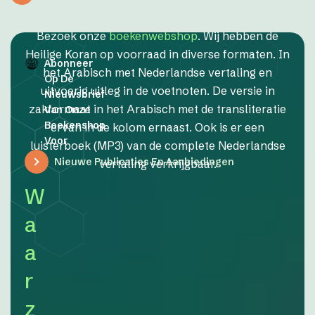
Bezoek onze
boekenwebshop
. Wij hebben de
Heilige Koran op voorraad in diverse formaten. In
Abonneer
het Arabisch met Nederlandse vertaling en
Op De
uitvoerig uitleg in de voetnoten. De versie in
Nieuwsbrief
zakformaat in het Arabisch met de transliteratie
Van Onze
Boekenshop
ervan in de kolom ernaast. Ook is er een
Voor
luisterboek (MP3) van de complete Nederlandse
Nieuwe Publicaties En Aanbiedingen
vertaling verkrijgbaar.
W
a
a
r
z