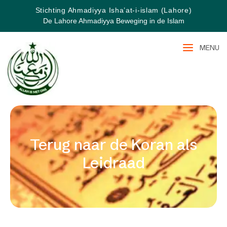
Stichting Ahmadiyya Isha’at-i-islam (Lahore)
De Lahore Ahmadiyya Beweging in de Islam
MENU
Terug naar de Koran als
Leidraad