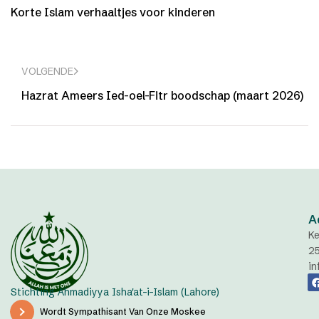
Korte Islam verhaaltjes voor kinderen
VOLGENDE
Hazrat Ameers Ied-oel-Fitr boodschap (maart 2026)
A
Ke
2
in
Stichting Ahmadiyya Isha'at-i-Islam (Lahore)
Wordt Sympathisant Van Onze Moskee