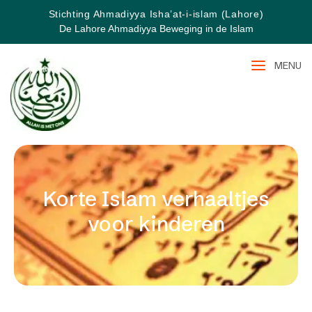
Stichting Ahmadiyya Isha’at-i-islam (Lahore)
De Lahore Ahmadiyya Beweging in de Islam
MENU
Korte Islam verhaaltjes
voor kinderen