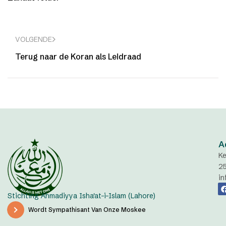
VOLGENDE
Terug naar de Koran als Leidraad
A
Ke
2
in
Stichting Ahmadiyya Isha'at-i-Islam (Lahore)
Wordt Sympathisant Van Onze Moskee