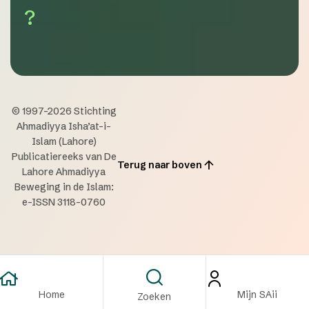
?
© 1997-2026 Stichting
Ahmadiyya Isha’at-i-
Islam (Lahore)
Publicatiereeks van De
Terug naar boven
Lahore Ahmadiyya
Beweging in de Islam:
e-ISSN 3118-0760
Home
Mijn SAii
Zoeken