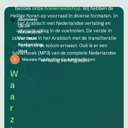
Bezoek onze
boekenwebshop
. Wij hebben de
Heilige Koran op voorraad in diverse formaten. In
Abonneer
het Arabisch met Nederlandse vertaling en
Op De
uitvoerig uitleg in de voetnoten. De versie in
Nieuwsbrief
zakformaat in het Arabisch met de transliteratie
Van Onze
Boekenshop
ervan in de kolom ernaast. Ook is er een
Voor
luisterboek (MP3) van de complete Nederlandse
Nieuwe Publicaties En Aanbiedingen
vertaling verkrijgbaar.
W
a
a
r
z