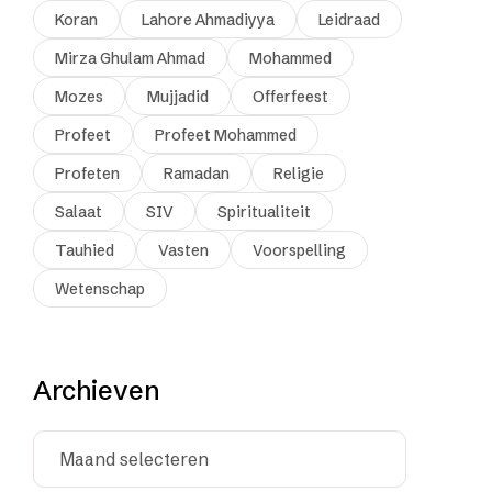
Koran
Lahore Ahmadiyya
Leidraad
Mirza Ghulam Ahmad
Mohammed
Mozes
Mujjadid
Offerfeest
Profeet
Profeet Mohammed
Profeten
Ramadan
Religie
Salaat
SIV
Spiritualiteit
Tauhied
Vasten
Voorspelling
Wetenschap
Archieven