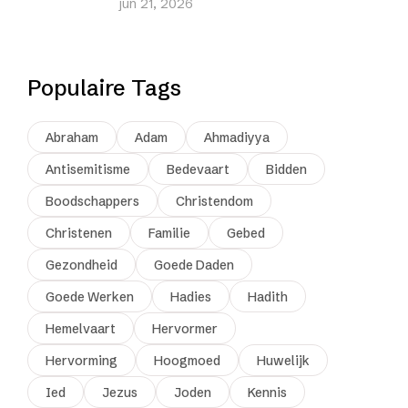
jun 21, 2026
Populaire Tags
Abraham
Adam
Ahmadiyya
Antisemitisme
Bedevaart
Bidden
Boodschappers
Christendom
Christenen
Familie
Gebed
Gezondheid
Goede Daden
Goede Werken
Hadies
Hadith
Hemelvaart
Hervormer
Hervorming
Hoogmoed
Huwelijk
Ied
Jezus
Joden
Kennis