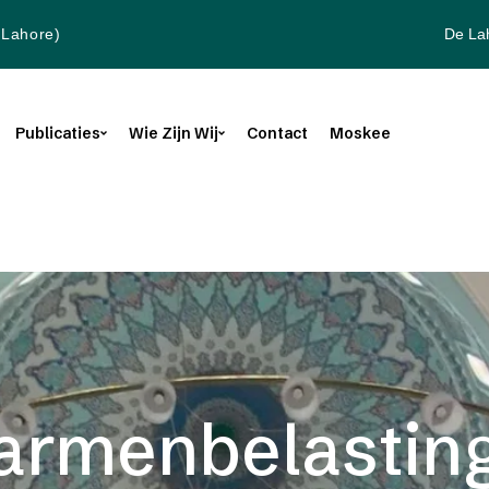
De La
(Lahore)
Publicaties
Wie Zijn Wij
Contact
Moskee
armenbelastin