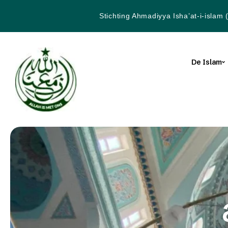
Stichting Ahmadiyya Isha’at-i-islam 
De Islam