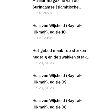
An Nur magazine van de
Surinaamse Islamitische
jul 14, 2026
Vereniging (SIV) –
Juli/Augustus 2026
Huis van Wijsheid (Bayt al-
Hikmah), editie 10
jul 05, 2026
Het gebed maakt de sterken
nederig en de zwakken sterk
jun 29, 2026
(Al-Furqān, 25-63-77)
Huis van Wijsheid (Bayt al-
Hikmah), editie 09
jun 28, 2026
Huis van Wijsheid (Bayt al-
Hikmah), editie 08