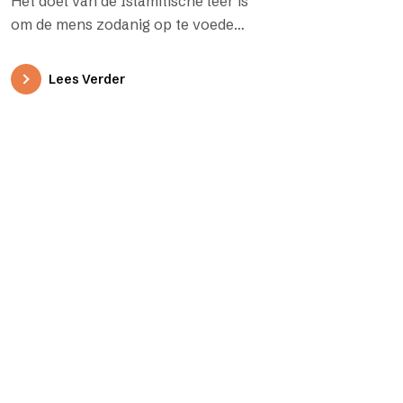
Het doel van de Islamitische leer is
om de mens zodanig op te voeden,
dat hij zich ontwikkelt van de…
Lees Verder