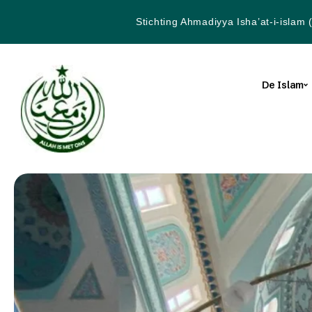
Stichting Ahmadiyya Isha’at-i-islam 
De Islam