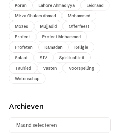
Koran
Lahore Ahmadiyya
Leidraad
Mirza Ghulam Ahmad
Mohammed
Mozes
Mujjadid
Offerfeest
Profeet
Profeet Mohammed
Profeten
Ramadan
Religie
Salaat
SIV
Spiritualiteit
Tauhied
Vasten
Voorspelling
Wetenschap
Archieven