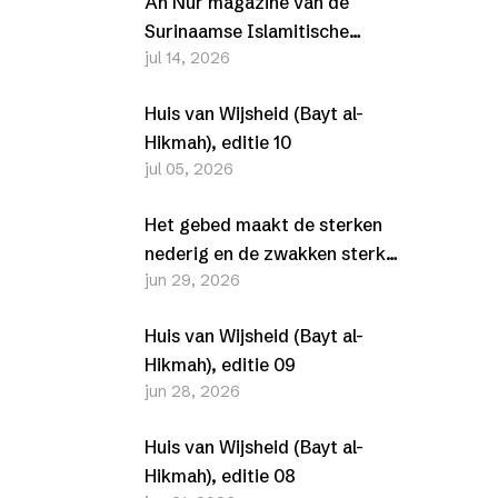
An Nur magazine van de
Surinaamse Islamitische
jul 14, 2026
Vereniging (SIV) –
Juli/Augustus 2026
Huis van Wijsheid (Bayt al-
Hikmah), editie 10
jul 05, 2026
Het gebed maakt de sterken
nederig en de zwakken sterk
jun 29, 2026
(Al-Furqān, 25-63-77)
Huis van Wijsheid (Bayt al-
Hikmah), editie 09
jun 28, 2026
Huis van Wijsheid (Bayt al-
Hikmah), editie 08