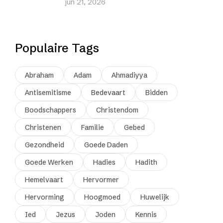
jun 21, 2026
Populaire Tags
Abraham
Adam
Ahmadiyya
Antisemitisme
Bedevaart
Bidden
Boodschappers
Christendom
Christenen
Familie
Gebed
Gezondheid
Goede Daden
Goede Werken
Hadies
Hadith
Hemelvaart
Hervormer
Hervorming
Hoogmoed
Huwelijk
Ied
Jezus
Joden
Kennis