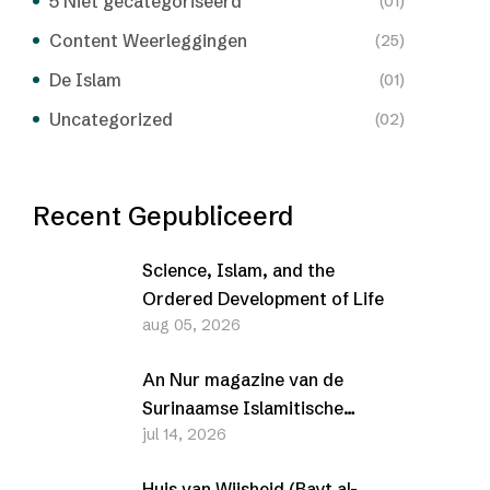
5 Niet gecategoriseerd
(01)
Content Weerleggingen
(25)
De Islam
(01)
Uncategorized
(02)
Recent Gepubliceerd
Science, Islam, and the
Ordered Development of Life
aug 05, 2026
An Nur magazine van de
Surinaamse Islamitische
jul 14, 2026
Vereniging (SIV) –
Juli/Augustus 2026
Huis van Wijsheid (Bayt al-