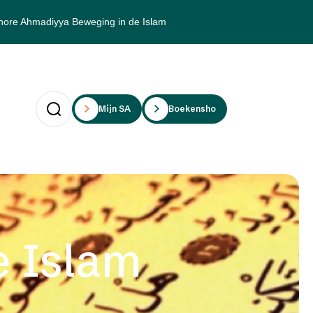
hore Ahmadiyya Beweging in de Islam
Mijn SAii
Boekenshop
e Islam