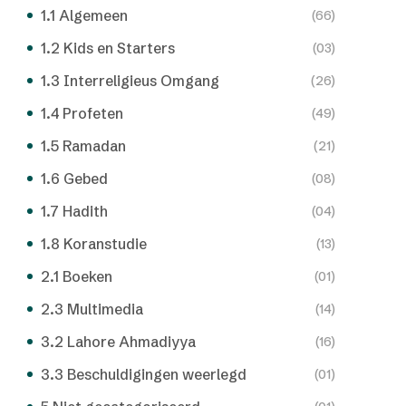
1.1 Algemeen
(66)
1.2 Kids en Starters
(03)
1.3 Interreligieus Omgang
(26)
1.4 Profeten
(49)
1.5 Ramadan
(21)
1.6 Gebed
(08)
1.7 Hadith
(04)
1.8 Koranstudie
(13)
2.1 Boeken
(01)
2.3 Multimedia
(14)
3.2 Lahore Ahmadiyya
(16)
3.3 Beschuldigingen weerlegd
(01)