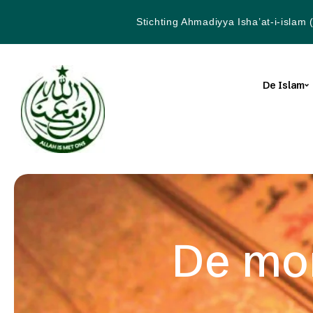
Stichting Ahmadiyya Isha’at-i-islam 
De Islam
De mor