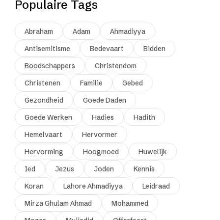
Populaire Tags
Abraham
Adam
Ahmadiyya
Antisemitisme
Bedevaart
Bidden
Boodschappers
Christendom
Christenen
Familie
Gebed
Gezondheid
Goede Daden
Goede Werken
Hadies
Hadith
Hemelvaart
Hervormer
Hervorming
Hoogmoed
Huwelijk
Ied
Jezus
Joden
Kennis
Koran
Lahore Ahmadiyya
Leidraad
Mirza Ghulam Ahmad
Mohammed