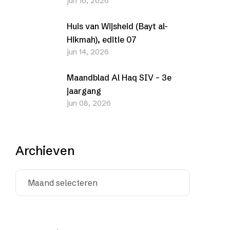
jun 16, 2026
(Nederlands en Engels)
Huis van Wijsheid (Bayt al-
Hikmah), editie 07
jun 14, 2026
Maandblad Al Haq SIV – 3e
jaargang
jun 08, 2026
Archieven