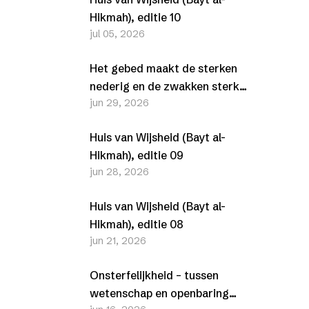
Hikmah), editie 10
jul 05, 2026
Het gebed maakt de sterken
nederig en de zwakken sterk
jun 29, 2026
(Al-Furqān, 25-63-77)
Huis van Wijsheid (Bayt al-
Hikmah), editie 09
jun 28, 2026
Huis van Wijsheid (Bayt al-
Hikmah), editie 08
jun 21, 2026
Onsterfelijkheid – tussen
wetenschap en openbaring