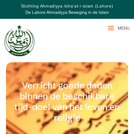
Stichting Ahmadiyya Isha’at-i-islam (Lahore)
De Lahore Ahmadiyya Beweging in de Islam
MENU
Verricht goede daden
binnen de beschikbare
tijd-doel van het leven en
religie