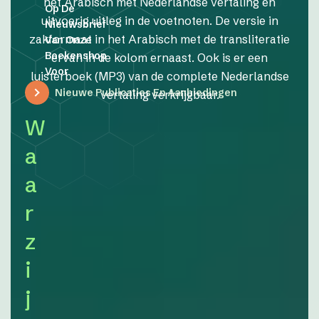
het Arabisch met Nederlandse vertaling en
Op De
uitvoerig uitleg in de voetnoten. De versie in
Nieuwsbrief
zakformaat in het Arabisch met de transliteratie
Van Onze
Boekenshop
ervan in de kolom ernaast. Ook is er een
Voor
luisterboek (MP3) van de complete Nederlandse
Nieuwe Publicaties En Aanbiedingen
vertaling verkrijgbaar.
W
a
a
r
z
i
j