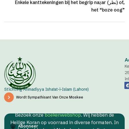
Enkele kanttekeningen bij het begrip naẓar (نظر) of,
het “boze oog”
A
Ke
2
in
Stichting Ahmadiyya Isha'at-i-Islam (Lahore)
Wordt Sympathisant Van Onze Moskee
Bezoek onze
boekenwebshop
. Wij hebben de
Heilige Koran op voorraad in diverse formaten. In
Abonneer