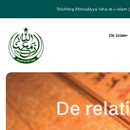
Stichting Ahmadiyya Isha’at-i-islam 
De Islam
De rela