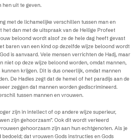
 hen uit te geven.
ing met de lichamelijke verschillen tussen man en
it het dan met de uitspraak van de Heilige Profeet
uw beloond wordt alsof ze de hele dag heeft gevast
het baren van een kind op dezelfde wijze beloond wordt
r God is aanvaard. Vele mensen verrichten de Hadj, maar
en niet op deze wijze beloond worden, omdat mannen,
kunnen krijgen. Dit is dus oneerlijk, omdat mannen
rden. De Hadies zegt dat de hemel of het paradijs aan de
us weer zeggen dat mannen worden gediscrimineerd.
e verschil tussen mannen en vrouwen.
 zijn in intellect of op andere wijze superieur,
uwen zijn gehoorzaam”. Ook dit wordt verkeerd
 vrouwen gehoorzaam zijn aan hun echtgenoten. Als je
d bedoeld; dat vrouwen Gods instructies en Gods