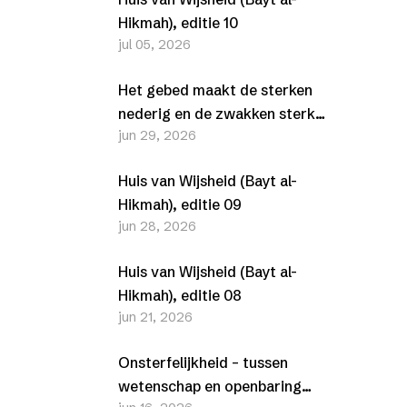
Hikmah), editie 10
jul 05, 2026
Het gebed maakt de sterken
nederig en de zwakken sterk
jun 29, 2026
(Al-Furqān, 25-63-77)
Huis van Wijsheid (Bayt al-
Hikmah), editie 09
jun 28, 2026
Huis van Wijsheid (Bayt al-
Hikmah), editie 08
jun 21, 2026
Onsterfelijkheid – tussen
wetenschap en openbaring