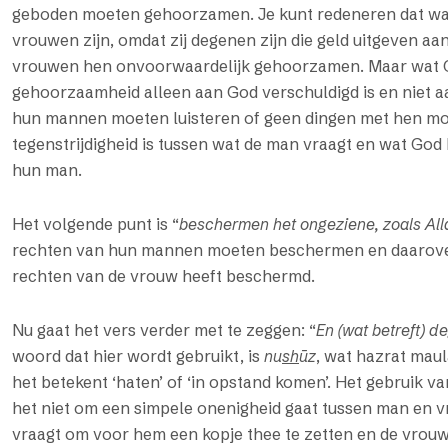
geboden moeten gehoorzamen. Je kunt redeneren dat wat
vrouwen zijn, omdat zij degenen zijn die geld uitgeven aan
vrouwen hen onvoorwaardelijk gehoorzamen. Maar wat Go
gehoorzaamheid alleen aan God verschuldigd is en niet aa
hun mannen moeten luisteren of geen dingen met hen moe
tegenstrijdigheid is tussen wat de man vraagt en wat Go
hun man.
Het volgende punt is “
beschermen het ongeziene, zoals Al
rechten van hun mannen moeten beschermen en daarover
rechten van de vrouw heeft beschermd.
Nu gaat het vers verder met te zeggen: “
En (wat betreft) de
woord dat hier wordt gebruikt, is
nu
sh
ūz
, wat hazrat mau
het betekent ‘haten’ of ‘in opstand komen’. Het gebruik va
het niet om een simpele onenigheid gaat tussen man en vro
vraagt om voor hem een kopje thee te zetten en de vrouw d