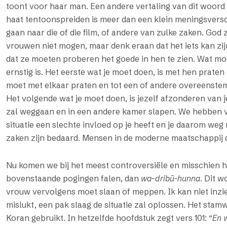
toont voor haar man. Een andere vertaling van dit woord 
haat tentoonspreiden is meer dan een klein meningsversc
gaan naar die of die film, of andere van zulke zaken. God ze
vrouwen niet mogen, maar denk eraan dat het iets kan zi
dat ze moeten proberen het goede in hen te zien. Wat mo
ernstig is. Het eerste wat je moet doen, is met hen praten
moet met elkaar praten en tot een of andere overeenstem
Het volgende wat je moet doen, is jezelf afzonderen van j
zal weggaan en in een andere kamer slapen. We hebben v
situatie een slechte invloed op je heeft en je daarom we
zaken zijn bedaard. Mensen in de moderne maatschappij 
Nu komen we bij het meest controversiële en misschien 
bovenstaande pogingen falen, dan
wa-dribū-hunna
. Dit w
vrouw vervolgens moet slaan of meppen. Ik kan niet inzi
mislukt, een pak slaag de situatie zal oplossen. Het sta
Koran gebruikt. In hetzelfde hoofdstuk zegt vers 101: “
En 