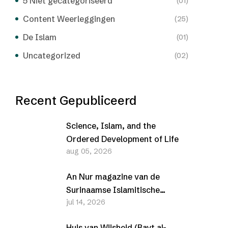
5 Niet gecategoriseerd
(01)
Content Weerleggingen
(25)
De Islam
(01)
Uncategorized
(02)
Recent Gepubliceerd
Science, Islam, and the
Ordered Development of Life
aug 05, 2026
An Nur magazine van de
Surinaamse Islamitische
jul 14, 2026
Vereniging (SIV) –
Juli/Augustus 2026
Huis van Wijsheid (Bayt al-