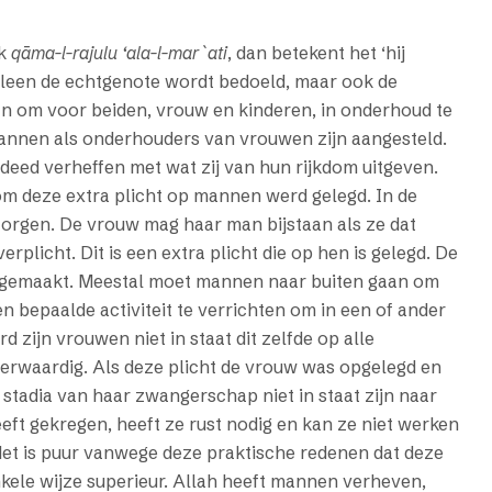
ak
qāma-l-rajulu ‘ala-l-mar`ati
, dan betekent het ‘hij
alleen de echtgenote wordt bedoeld, maar ook de
an om voor beiden, vrouw en kinderen, in onderhoud te
nnen als onderhouders van vrouwen zijn aangesteld.
ed verheffen met wat zij van hun rijkdom uitgeven.
m deze extra plicht op mannen werd gelegd. In de
 zorgen. De vrouw mag haar man bijstaan als ze dat
rplicht. Dit is een extra plicht die op hen is gelegd. De
 gemaakt. Meestal moet mannen naar buiten gaan om
en bepaalde activiteit te verrichten om in een of ander
 zijn vrouwen niet in staat dit zelfde op alle
erwaardig. Als deze plicht de vrouw was opgelegd en
 stadia van haar zwangerschap niet in staat zijn naar
ft gekregen, heeft ze rust nodig en kan ze niet werken
Het is puur vanwege deze praktische redenen dat deze
ele wijze superieur. Allah heeft mannen verheven,