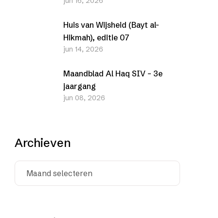
jun 16, 2026
(Nederlands en Engels)
Huis van Wijsheid (Bayt al-
Hikmah), editie 07
jun 14, 2026
Maandblad Al Haq SIV – 3e
jaargang
jun 08, 2026
Archieven