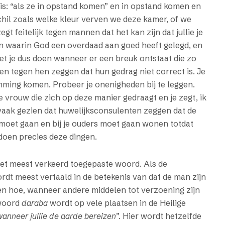
is: “als ze in opstand komen” en in opstand komen en
hil zoals welke kleur verven we deze kamer, of we
gt feitelijk tegen mannen dat het kan zijn dat jullie je
jn waarin God een overdaad aan goed heeft gelegd, en
et je dus doen wanneer er een breuk ontstaat die zo
 en tegen hen zeggen dat hun gedrag niet correct is. Je
ming komen. Probeer je onenigheden bij te leggen.
e vrouw die zich op deze manier gedraagt en je zegt, ik
aak gezien dat huwelijksconsulenten zeggen dat de
g moet gaan en bij je ouders moet gaan wonen totdat
doen precies deze dingen.
het meest verkeerd toegepaste woord. Als de
ordt meest vertaald in de betekenis van dat de man zijn
en hoe, wanneer andere middelen tot verzoening zijn
mwoord
daraba
wordt op vele plaatsen in de Heilige
wanneer jullie de aarde bereizen
”. Hier wordt hetzelfde