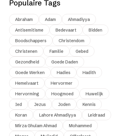
Populaire Tags
Abraham
Adam
Ahmadiyya
Antisemitisme
Bedevaart
Bidden
Boodschappers
Christendom
Christenen
Familie
Gebed
Gezondheid
Goede Daden
Goede Werken
Hadies
Hadith
Hemelvaart
Hervormer
Hervorming
Hoogmoed
Huwelijk
Ied
Jezus
Joden
Kennis
Koran
Lahore Ahmadiyya
Leidraad
Mirza Ghulam Ahmad
Mohammed