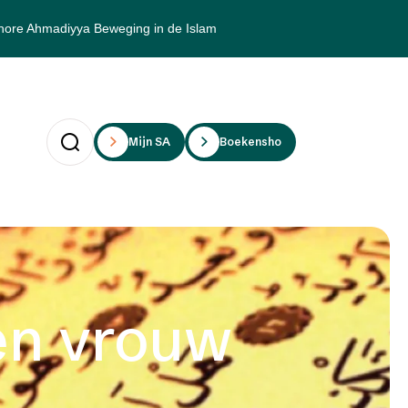
hore Ahmadiyya Beweging in de Islam
Mijn SAii
Boekenshop
en vrouw