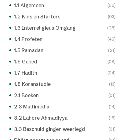
1.1 Algemeen
(66)
1.2 Kids en Starters
(03)
1.3 Interreligieus Omgang
(26)
1.4 Profeten
(49)
1.5 Ramadan
(21)
1.6 Gebed
(08)
1.7 Hadith
(04)
1.8 Koranstudie
(13)
2.1 Boeken
(01)
2.3 Multimedia
(14)
3.2 Lahore Ahmadiyya
(16)
3.3 Beschuldigingen weerlegd
(01)