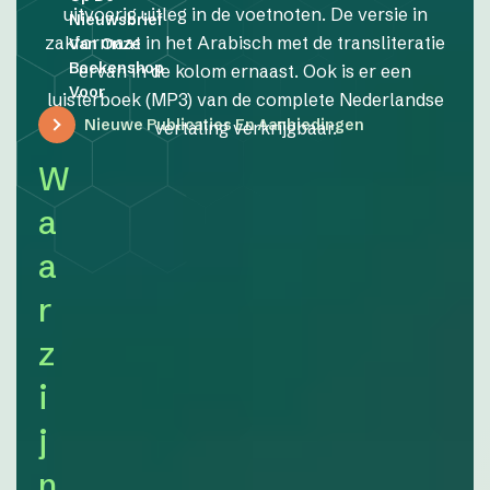
uitvoerig uitleg in de voetnoten. De versie in
Nieuwsbrief
zakformaat in het Arabisch met de transliteratie
Van Onze
Boekenshop
ervan in de kolom ernaast. Ook is er een
Voor
luisterboek (MP3) van de complete Nederlandse
Nieuwe Publicaties En Aanbiedingen
vertaling verkrijgbaar.
W
a
a
r
z
i
j
n