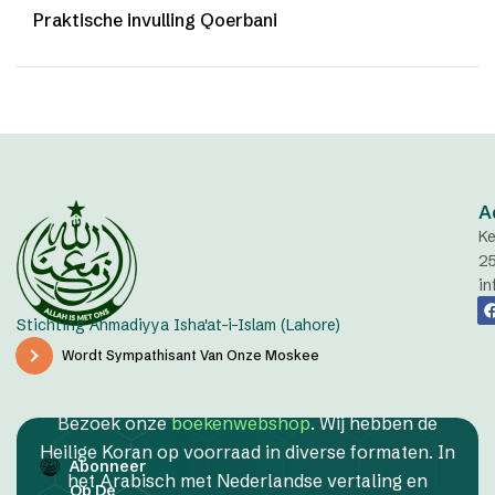
Praktische invulling Qoerbani
A
Ke
2
in
Stichting Ahmadiyya Isha'at-i-Islam (Lahore)
Wordt Sympathisant Van Onze Moskee
Bezoek onze
boekenwebshop
. Wij hebben de
Heilige Koran op voorraad in diverse formaten. In
Abonneer
het Arabisch met Nederlandse vertaling en
Op De