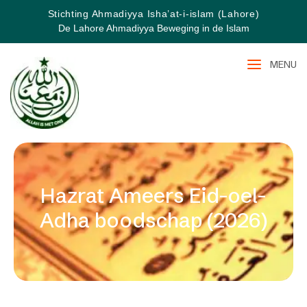
Stichting Ahmadiyya Isha’at-i-islam (Lahore)
De Lahore Ahmadiyya Beweging in de Islam
MENU
Hazrat Ameers Eid-oel-
Adha boodschap (2026)